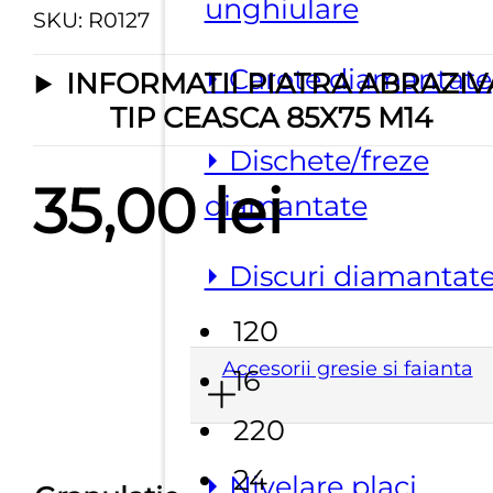
unghiulare
SKU:
R0127
⏵ Carote diamantate
INFORMATII PIATRA ABRAZIV
TIP CEASCA 85X75 M14
⏵ Dischete/freze
35,00
lei
diamantate
⏵ Discuri diamantat
120
Accesorii gresie si faianta
16
220
24
⏵ Nivelare placi