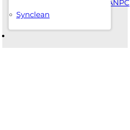
cookies
Termeni si conditii
ANPC
Synclean