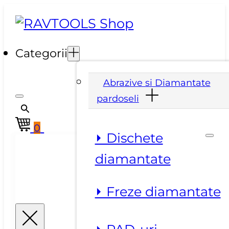
Categorii
Abrazive si Diamantate
pardoseli
0
⏵ Dischete
diamantate
⏵ Freze diamantate