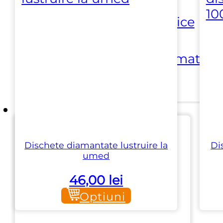
⏵ Scule electrice
⏵ Scule pneumatice
Branduri
Dischete diamantate lustruire la
Di
Aardwolf
umed
46,00
lei
Adriatica
Optiuni