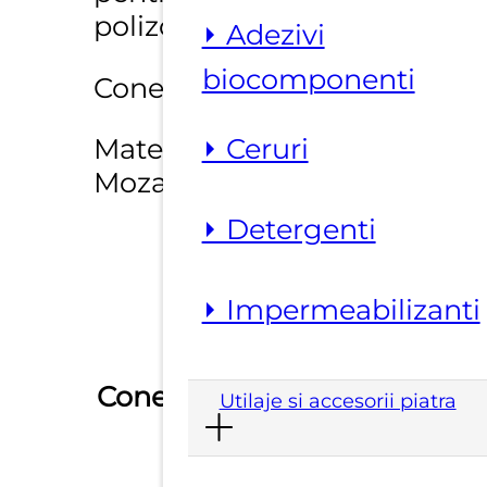
polizoare unghiulare
⏵ Adezivi
biocomponenti
Conexiune : filet M14
Materiale : Beton,
⏵ Ceruri
Mozaic, Granit, Marmura
⏵ Detergenti
⏵ Impermeabilizanti
Conexiune
M14
Utilaje si accesorii piatra