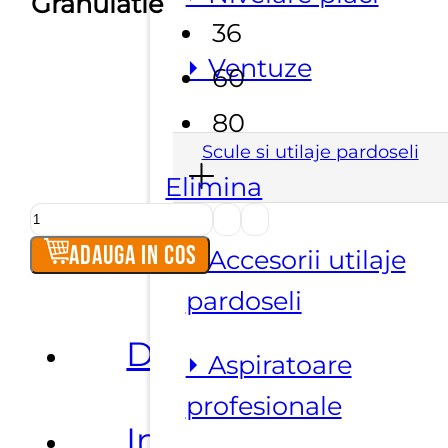
Granulatie
36
⏵ Ventuze
60
80
Scule si utilaje pardoseli
Elimina
Cantitate
Piatra
Adauga in cos
⏵ Accesorii utilaje
abraziva
pardoseli
tip
ceasca
Descriere
⏵ Aspiratoare
85X75
M14
profesionale
Informatii