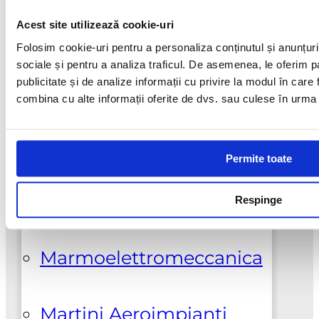
Acest
de
Optiuni
produs
prețuri:
Acest site utilizează cookie-uri
Galeski
are
36,00 lei
Folosim cookie-uri pentru a personaliza conținutul și anunțurile
sociale și pentru a analiza traficul. De asemenea, le oferim pa
mai
până
publicitate și de analize informații cu privire la modul în care f
Hi-Cut Diamond
multe
la
combina cu alte informații oferite de dvs. sau culese în urma fol
variatii.
44,00 lei
Optiunile
Klindex
pot
Permite toate
fi
Lupato Meccanica
alese
Respinge
in
pagina
Marmoelettromeccanica
produsului.
Suport clienti
+0737925412
Martini Aeroimpianti