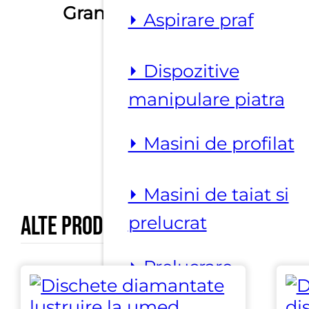
120
,
16
,
220
,
Granulatie
⏵ Aspirare praf
24
,
36
,
60
,
80
⏵ Dispozitive
manipulare piatra
⏵ Masini de profilat
⏵ Masini de taiat si
Alte produse marca
Rav Tools
prelucrat
⏵ Prelucrare
suprafata