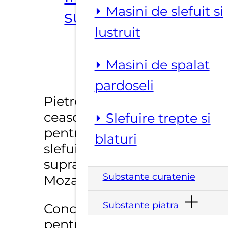
⏵ Masini de slefuit si
suplimentare
lustruit
⏵ Masini de spalat
pardoseli
Pietrele abrazive tip
ceasca sunt concepute
⏵ Slefuire trepte si
pentru degrosarea si
blaturi
slefuirea la uscat a
suprafetelor din Granit,
Substante curatenie
Mozaic, Marmura, Beton,
Substante piatra
Concepute special
pentru fi utilizate cu