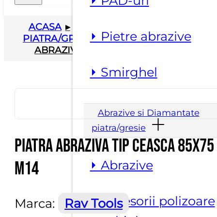
⏵ PAD-uri
ACASA
▸
ABRAZIVE SI DIAMANTATE
⏵ Pietre abrazive
PIATRA/GRESIE
▸
ABRAZIVE
▸
PIATRA
ABRAZIVA TIP CEASCA 85X75 M14
⏵ Smirghel
Abrazive si Diamantate
piatra/gresie
Piatra abraziva tip ceasca 85X75
⏵ Abrazive
M14
⏵ Accesorii polizoare
Marca:
Rav Tools