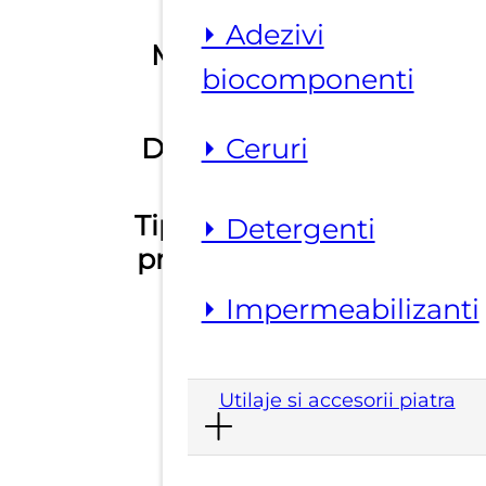
⏵ Adezivi
Material
granit
biocomponenti
Diametru
125 mm
⏵ Ceruri
Tip taiere /
⏵ Detergenti
uscat
prelucrare
DCV 125
⏵ Impermeabilizanti
SKU
/ F
Utilaje si accesorii piatra