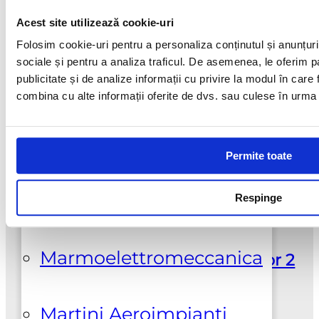
Acest site utilizează cookie-uri
Galeski
Folosim cookie-uri pentru a personaliza conținutul și anunțurile
sociale și pentru a analiza traficul. De asemenea, le oferim pa
publicitate și de analize informații cu privire la modul în care f
Hi-Cut Diamond
combina cu alte informații oferite de dvs. sau culese în urma fol
Suport clienti
Klindex
Permite toate
+0737925412
Lupato Meccanica
Respinge
Adresa
Marmoelettromeccanica
Sos. Colentina nr. 381, Sector 2
Bucuresti | 0100100
Martini Aeroimpianti