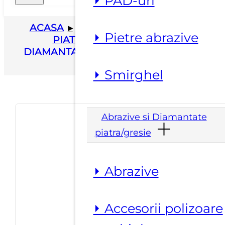
⏵ PAD-uri
ACASA
▸
ABRAZIVE SI DIAMANTATE
⏵ Pietre abrazive
PIATRA/GRESIE
▸
DISCURI
DIAMANTATE
▸
DISCURI DIAMANTATE
CONVEXE
⏵ Smirghel
Abrazive si Diamantate
piatra/gresie
⏵ Abrazive
⏵ Accesorii polizoare