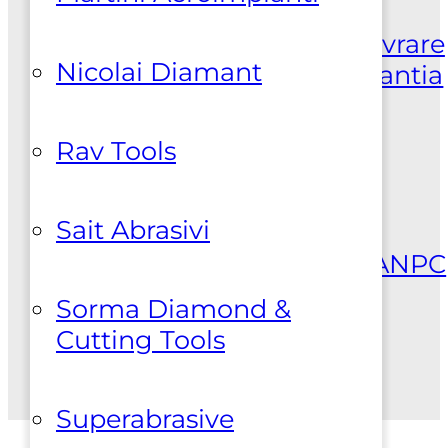
Comenzi | Livrare
Cum comand
Despre noi
Livrare
Nicolai Diamant
produse
Retur produse
Garantia
produselor
Rav Tools
Suport clienti
Politica de
Sait Abrasivi
confidentialitate
Politica
cookies
Termeni si conditii
ANPC
Sorma Diamond &
Cutting Tools
Superabrasive