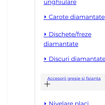
unghiulare
⏵ Carote diamantate
⏵ Dischete/freze
diamantate
⏵ Discuri diamantat
Accesorii gresie si faianta
⏵ Nivelare placi