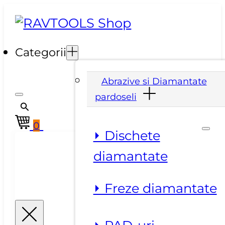
Categorii
Abrazive si Diamantate
pardoseli
0
⏵ Dischete
diamantate
⏵ Freze diamantate