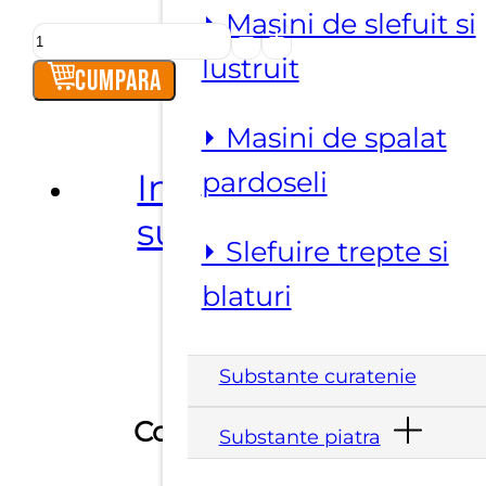
⏵ Masini de slefuit si
Cantitate
lustruit
Discuri
Cumpara
diamantate
⏵ Masini de spalat
convexe
Informatii
pardoseli
suplimentare
⏵ Slefuire trepte si
blaturi
Substante curatenie
22.23
Conexiune
Substante piatra
mm