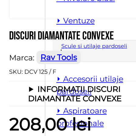
⏵ Ventuze
Discuri diamantate convexe
Scule si utilaje pardoseli
Marca:
Rav Tools
SKU:
DCV 125 / F
⏵ Accesorii utilaje
INFORMATII DISCURI
pardoseli
DIAMANTATE CONVEXE
⏵ Aspiratoare
208,00
lei
profesionale