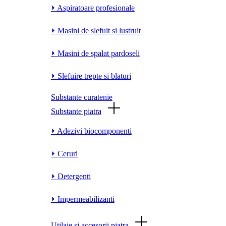
⏵ Aspiratoare profesionale
⏵ Masini de slefuit si lustruit
⏵ Masini de spalat pardoseli
⏵ Slefuire trepte si blaturi
Substante curatenie
Substante piatra
⏵ Adezivi biocomponenti
⏵ Ceruri
⏵ Detergenti
⏵ Impermeabilizanti
Utilaje si accesorii piatra