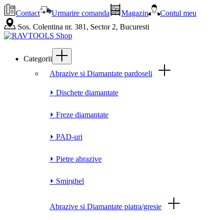
Contact
Urmarire comanda
Magazin
Contul meu
Sos. Colentina nr. 381, Sector 2, Bucuresti
Categorii
Abrazive si Diamantate pardoseli
⏵ Dischete diamantate
⏵ Freze diamantate
⏵ PAD-uri
⏵ Pietre abrazive
⏵ Smirghel
Abrazive si Diamantate piatra/gresie