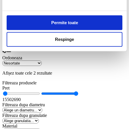
0
0,00
lei
ACASA
▸
Utilaje si accesorii piatra
▸
Scule pneumatice
▸
Pagina 1
Permite toate
Scule pneumatice
Respinge
Ordoneaza
Afișez toate cele 2 rezultate
Filtreaza produsele
Pret
1550
2690
Filtreaza dupa diametru
Filtreaza dupa granulatie
Material