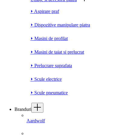
⏵ Aspirare praf
⏵ Dispozitive manipulare piatra
⏵ Masini de profilat
⏵ Masini de taiat si prelucrat
⏵ Prelucrare suprafata
⏵ Scule electrice
⏵ Scule pneumatice
Branduri
Aardwolf