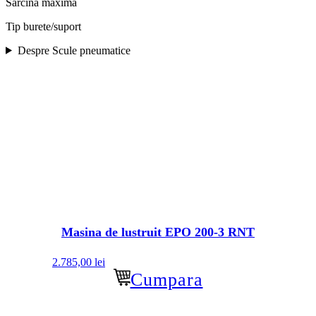
Sarcina maxima
Tip burete/suport
Despre Scule pneumatice
Masina de lustruit EPO 200-3 RNT
2.785,00
lei
Cumpara