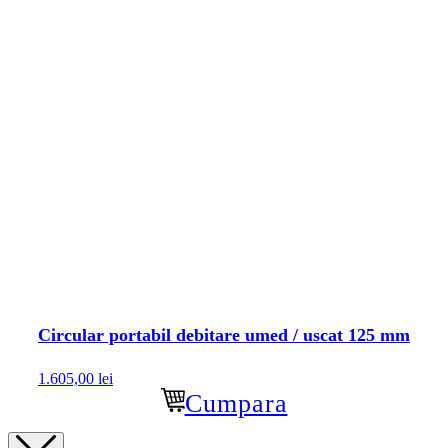
Circular portabil debitare umed / uscat 125 mm
1.605,00
lei
Cumpara