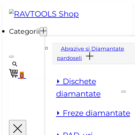
Categorii
Abrazive si Diamantate
pardoseli
0
⏵ Dischete
diamantate
⏵ Freze diamantate