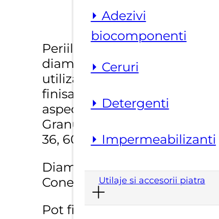
⏵ Adezivi
biocomponenti
Periile abrazive
diamantate tip disc sunt
⏵ Ceruri
utilizate pentru slefuire /
finisarea suprafetelor cu
⏵ Detergenti
aspect neregulat.
Granulatii disponibile :
36, 60, 120, 240
⏵ Impermeabilizanti
Diametru: 100 mm
Conexiune : M14
Utilaje si accesorii piatra
Pot fi utilizate pe