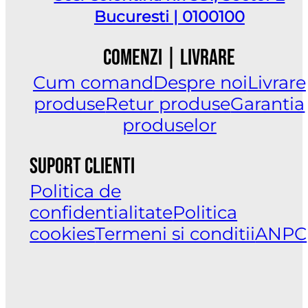
Bucuresti | 0100100
Comenzi | Livrare
Cum comand
Despre noi
Livrare
produse
Retur produse
Garantia
produselor
Suport clienti
Politica de
confidentialitate
Politica
cookies
Termeni si conditii
ANPC