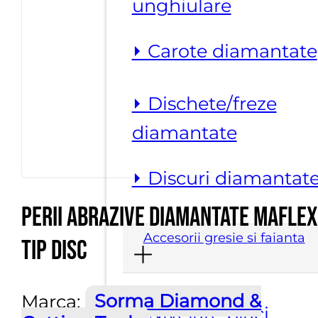
unghiulare
⏵ Carote diamantate
⏵ Dischete/freze
diamantate
⏵ Discuri diamantat
Perii abrazive diamantate maflex
Accesorii gresie si faianta
tip disc
Marca:
Sorma Diamond &
⏵ Nivelare placi