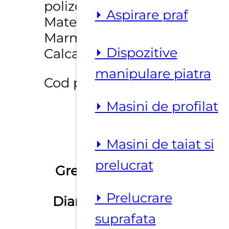
polizoare unghiulare
⏵ Aspirare praf
Materiale : Granit,
Marmura, Travertin,
⏵ Dispozitive
Calcar.
manipulare piatra
Cod produs: MFLRD
⏵ Masini de profilat
⏵ Masini de taiat si
prelucrat
Greutate
Nu se aplica
⏵ Prelucrare
Diametru
100 mm
suprafata