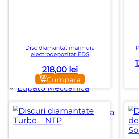
Galeski
Hi-Cut Diamond
Disc diamantat marmura
P
electrodepozitat EDS
Klindex
218,00
lei
Cumpara
Lupato Meccanica
Marmoelettromeccanica
Martini Aeroimpianti