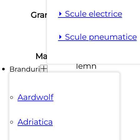
120
,
240
,
36
,
⏵ Scule electrice
Granulatie
60
⏵ Scule pneumatice
beton,
Material
epoxidica,
lemn
Branduri
Tip taiere /
umed
Aardwolf
prelucrare
Adriatica