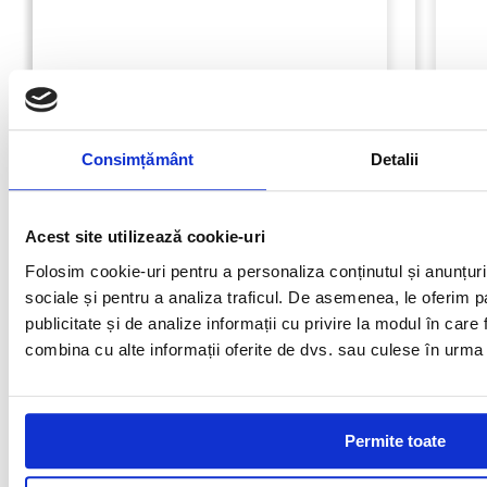
Nicolai Diamant
Rav Tools
Consimțământ
Detalii
Acest site utilizează cookie-uri
Sait Abrasivi
Discuri diamantate Turbo – NTP
Folosim cookie-uri pentru a personaliza conținutul și anunțurile
sociale și pentru a analiza traficul. De asemenea, le oferim pa
Interval
165,00
lei
–
337,00
lei
publicitate și de analize informații cu privire la modul în care f
6
Sorma Diamond &
de
combina cu alte informații oferite de dvs. sau culese în urma fol
Acest
Cutting Tools
Optiuni
prețuri:
produs
165,00 lei
are
până
Permite toate
Superabrasive
mai
la