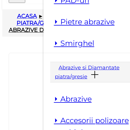
⏵ PAD-uri
ACASA
▸
ABRAZIVE SI DIAMANTATE
⏵ Pietre abrazive
PIATRA/GRESIE
▸
ABRAZIVE
▸
PERII
ABRAZIVE DIAMANTATE MAFLEX TIP DISC
⏵ Smirghel
Abrazive si Diamantate
piatra/gresie
⏵ Abrazive
⏵ Accesorii polizoare