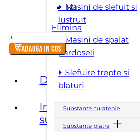
⏵ Masini de slefuit si
60
lustruit
Elimina
Cantitate
⏵ Masini de spalat
Perii
Adauga in cos
pardoseli
abrazive
diamantate
⏵ Slefuire trepte si
maflex
Descriere
blaturi
tip
disc
Informatii
Substante curatenie
suplimentare
Substante piatra