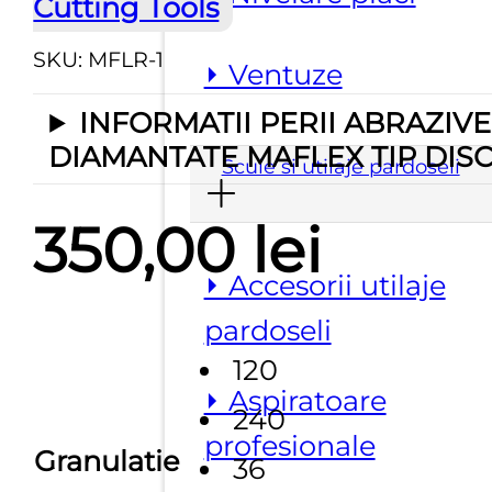
Cutting Tools
SKU:
MFLR-1
⏵ Ventuze
INFORMATII PERII ABRAZIVE
DIAMANTATE MAFLEX TIP DIS
Scule si utilaje pardoseli
350,00
lei
⏵ Accesorii utilaje
pardoseli
120
⏵ Aspiratoare
240
profesionale
Granulatie
36