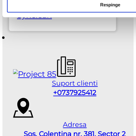
multe
Respinge
337,00 lei
variatii.
Synclean
Optiunile
pot
fi
alese
in
pagina
produsului.
Suport clienti
+0737925412
Adresa
Sos. Colentina nr. 381, Sector 2