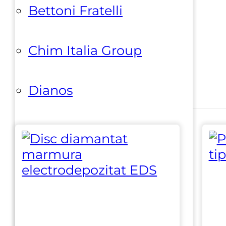
Bettoni Fratelli
Chim Italia Group
Alte produse marca
Sorma
Dianos
Diamond & Cutting Tools
Eibenstock
Emmedue
Fergosti