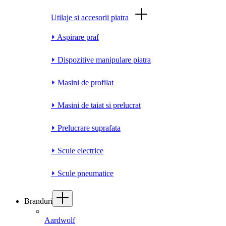
Utilaje si accesorii piatra
⏵ Aspirare praf
⏵ Dispozitive manipulare piatra
⏵ Masini de profilat
⏵ Masini de taiat si prelucrat
⏵ Prelucrare suprafata
⏵ Scule electrice
⏵ Scule pneumatice
Branduri
Aardwolf