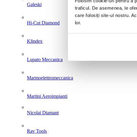
Folosim cookie-uri pentru a pe
Galeski
traficul. De asemenea, le ofer
care folosiți site-ul nostru. A
lor.
Hi-Cut Diamond
Klindex
Lupato Meccanica
Marmoelettromeccanica
Martini Aeroimpianti
Nicolai Diamant
Rav Tools