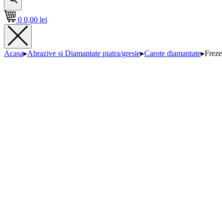
0
0,00
lei
Acasa
▸
Abrazive si Diamantate piatra/gresie
▸
Carote diamantate
▸
Freze