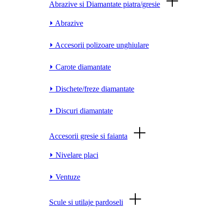
Abrazive si Diamantate piatra/gresie
⏵ Abrazive
⏵ Accesorii polizoare unghiulare
⏵ Carote diamantate
⏵ Dischete/freze diamantate
⏵ Discuri diamantate
Accesorii gresie si faianta
⏵ Nivelare placi
⏵ Ventuze
Scule si utilaje pardoseli