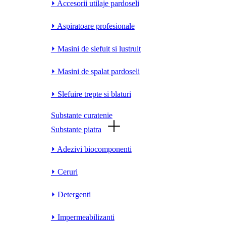
⏵ Accesorii utilaje pardoseli
⏵ Aspiratoare profesionale
⏵ Masini de slefuit si lustruit
⏵ Masini de spalat pardoseli
⏵ Slefuire trepte si blaturi
Substante curatenie
Substante piatra
⏵ Adezivi biocomponenti
⏵ Ceruri
⏵ Detergenti
⏵ Impermeabilizanti