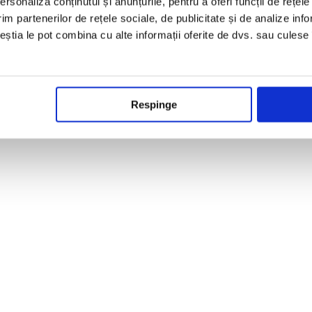
rsonaliza conținutul și anunțurile, pentru a oferi funcții de rețele
im partenerilor de rețele sociale, de publicitate și de analize info
ceștia le pot combina cu alte informații oferite de dvs. sau culese î
Respinge