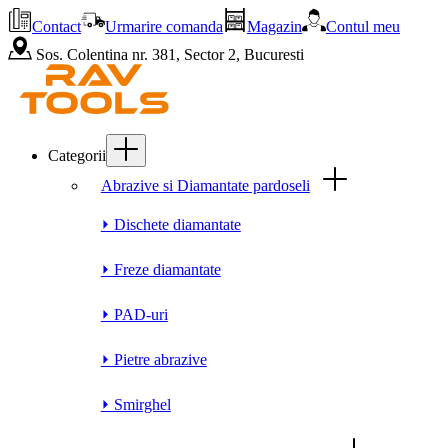
Contact
Urmarire comanda
Magazin
Contul meu
Sos. Colentina nr. 381, Sector 2, Bucuresti
Categorii
Abrazive si Diamantate pardoseli
⏵ Dischete diamantate
⏵ Freze diamantate
⏵ PAD-uri
⏵ Pietre abrazive
⏵ Smirghel