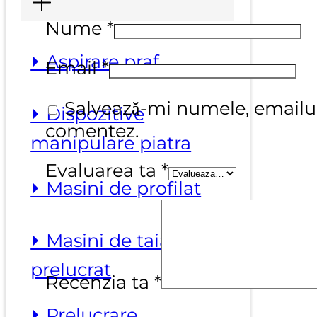
Nume
*
⏵ Aspirare praf
Email
*
Salvează-mi numele, emailul 
⏵ Dispozitive
comentez.
manipulare piatra
Evaluarea ta
*
⏵ Masini de profilat
⏵ Masini de taiat si
prelucrat
Recenzia ta
*
⏵ Prelucrare