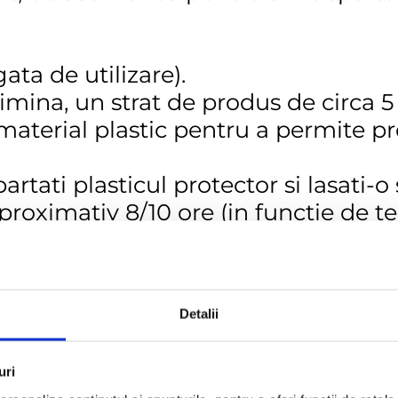
ata de utilizare).
limina, un strat de produs de circa 
 material plastic pentru a permite pr
artati plasticul protector si lasati-
roximativ 8/10 ore (in functie de 
ze, pasta va capata o culoare albicio
ziduuri ale produsului.
Detalii
uri