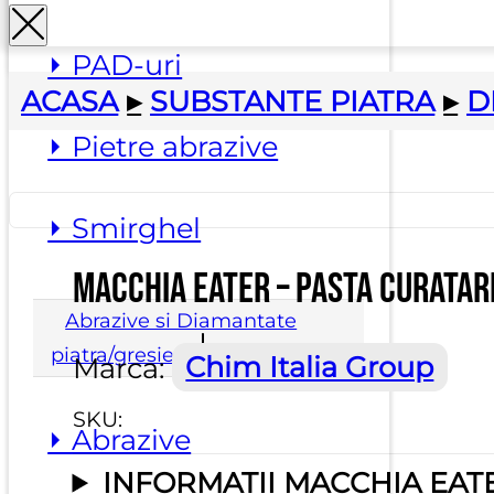
⏵ PAD-uri
ACASA
▸
SUBSTANTE PIATRA
▸
D
⏵ Pietre abrazive
⏵ Smirghel
Macchia Eater – Pasta curatar
Abrazive si Diamantate
piatra/gresie
Marca:
Chim Italia Group
SKU:
⏵ Abrazive
INFORMATII MACCHIA EAT