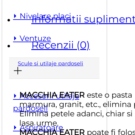
⏵ Nivelare placi
Informatii suplimen
⏵ Ventuze
Recenzii (0)
Scule si utilaje pardoseli
MACCHIA EATER
este o pasta 
⏵ Accesorii utilaje
marmura, granit, etc., elimina 
pardoseli
Elimina petele adanci, chiar si 
lasa urme.
⏵ Aspiratoare
MACCHIA EATER
poate fi folo