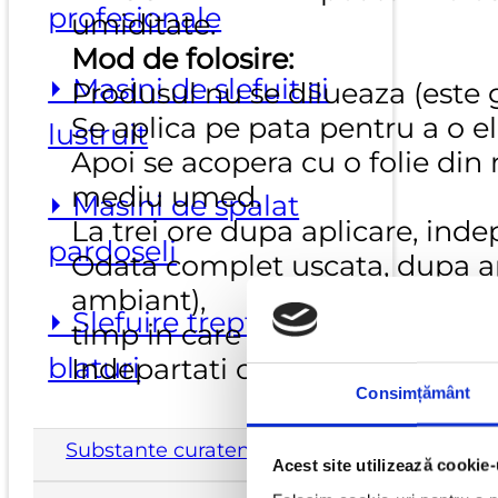
profesionale
umiditate.
Mod de folosire:
⏵ Masini de slefuit si
Produsul nu se dilueaza (este g
Se aplica pe pata pentru a o e
lustruit
Apoi se acopera cu o folie din
mediu umed.
⏵ Masini de spalat
La trei ore dupa aplicare, indep
pardoseli
Odata complet uscata, dupa ap
ambiant),
⏵ Slefuire trepte si
timp in care se lasa sa actione
blaturi
Indepartati cu o perie orice re
Consimțământ
Substante curatenie
Acest site utilizează cookie-