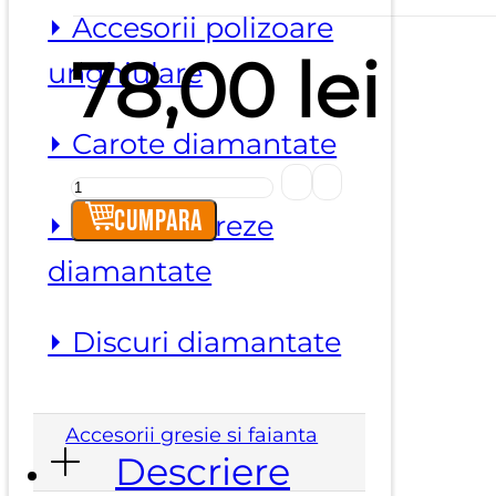
⏵ Accesorii polizoare
78,00
lei
unghiulare
⏵ Carote diamantate
Cantitate
Macchia
Cumpara
⏵ Dischete/freze
Eater
diamantate
-
Pasta
⏵ Discuri diamantate
curatare
pete
Accesorii gresie si faianta
Descriere