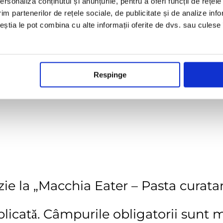
rsonaliza conținutul și anunțurile, pentru a oferi funcții de rețele
im partenerilor de rețele sociale, de publicitate și de analize info
ceștia le pot combina cu alte informații oferite de dvs. sau culese î
Respinge
tra
zie la „Macchia Eater – Pasta curata
licată.
Câmpurile obligatorii sunt 