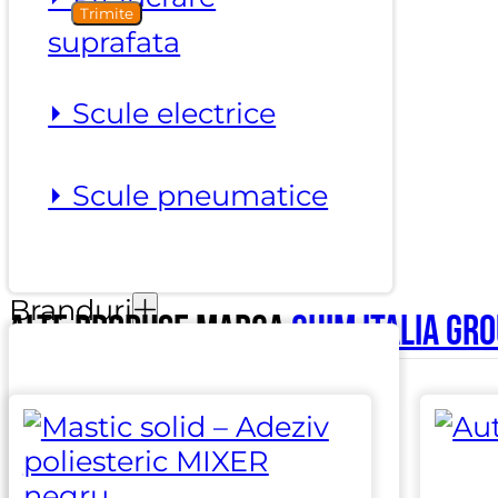
suprafata
⏵ Scule electrice
⏵ Scule pneumatice
Branduri
Alte produse marca
Chim Italia Gr
Aardwolf