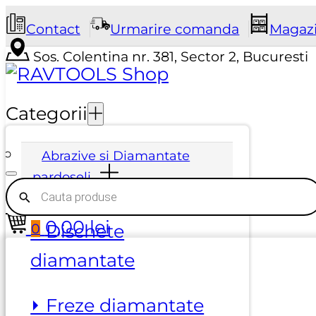
Contact
Urmarire comanda
Magaz
Sos. Colentina nr. 381, Sector 2, Bucuresti
Categorii
Abrazive si Diamantate
pardoseli
Products
search
0,00
lei
0
⏵ Dischete
diamantate
⏵ Freze diamantate