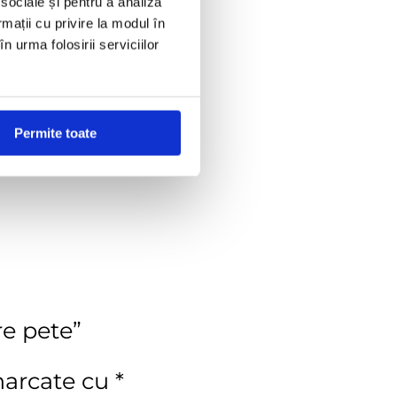
 sociale și pentru a analiza
rmații cu privire la modul în
n urma folosirii serviciilor
Permite toate
re pete”
marcate cu
*