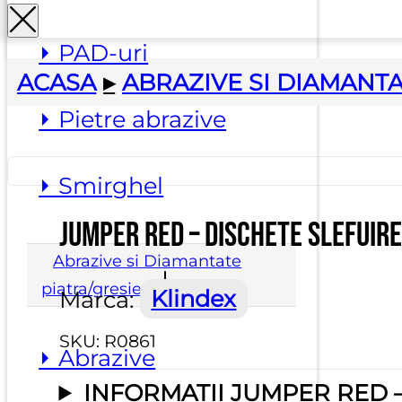
⏵ PAD-uri
ACASA
▸
ABRAZIVE SI DIAMANT
⏵ Pietre abrazive
⏵ Smirghel
Jumper red – Dischete slefuire
Abrazive si Diamantate
piatra/gresie
Marca:
Klindex
SKU:
R0861
⏵ Abrazive
INFORMATII JUMPER RED 