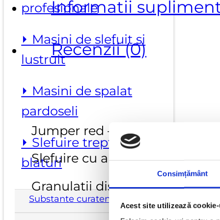
Informatii suplimen
profesionale
⏵ Masini de slefuit si
Recenzii (0)
lustruit
⏵ Masini de spalat
pardoseli
Jumper red – dischete profesion
⏵ Slefuire trepte si
Slefuire cu apa
blaturi
Consimțământ
Granulatii disponibile : 60, 100
Substante curatenie
Acest site utilizează cookie-