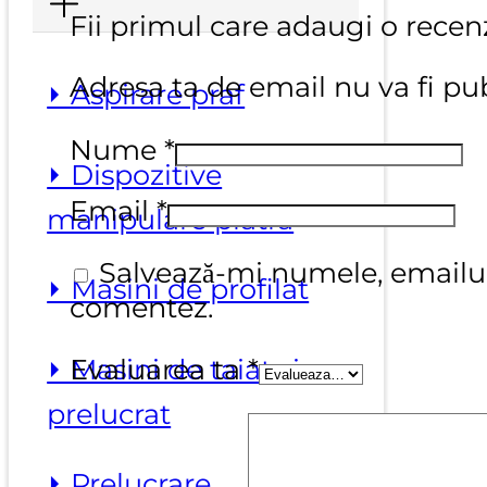
Fii primul care adaugi o recenz
Adresa ta de email nu va fi pub
⏵ Aspirare praf
Nume
*
⏵ Dispozitive
Email
*
manipulare piatra
Salvează-mi numele, emailul 
⏵ Masini de profilat
comentez.
Evaluarea ta
*
⏵ Masini de taiat si
prelucrat
⏵ Prelucrare