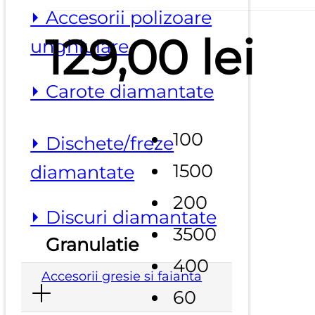
⏵ Accesorii polizoare
129,00
lei
unghiulare
⏵ Carote diamantate
100
⏵ Dischete/freze
1500
diamantate
200
⏵ Discuri diamantate
3500
Granulatie
400
Accesorii gresie si faianta
60