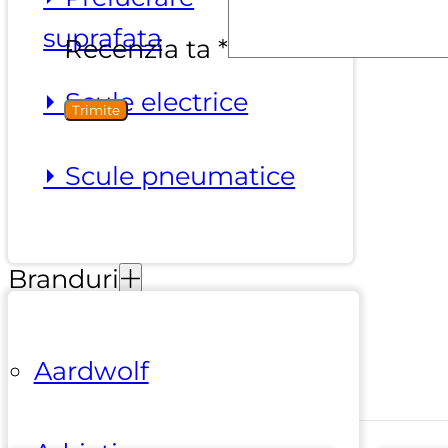
suprafata
Recenzia ta
*
⏵ Scule electrice
⏵ Scule pneumatice
Branduri
Aardwolf
Alte produse marca
Klindex