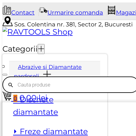
Contact
Urmarire comanda
Magaz
Sos. Colentina nr. 381, Sector 2, Bucuresti
Categorii
Abrazive si Diamantate
pardoseli
Products
search
0,00
lei
0
⏵ Dischete
diamantate
⏵ Freze diamantate