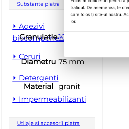
Folosim cookie-uri pentru a pe
Substante piatra
traficul. De asemenea, le ofer
care folosiți site-ul nostru. A
lor.
⏵ Adezivi
Granulatie
100
,
1500
,
200
,
350
biocomponenti
⏵ Ceruri
Diametru
75 mm
⏵ Detergenti
Material
granit
⏵ Impermeabilizanti
Utilaje si accesorii piatra