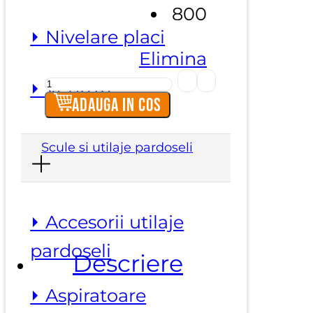
800
⏵ Nivelare placi
Elimina
Cantitate
⏵ Ventuze
Jumper
Adauga in cos
red
-
Scule si utilaje pardoseli
Dischete
slefuire
granit
⏵ Accesorii utilaje
pardoseli
Descriere
⏵ Aspiratoare