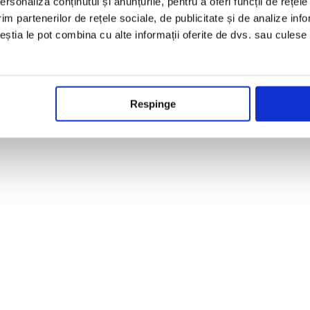
rsonaliza conținutul și anunțurile, pentru a oferi funcții de rețele
im partenerilor de rețele sociale, de publicitate și de analize info
ceștia le pot combina cu alte informații oferite de dvs. sau culese î
0
,
400
,
60
,
800
Respinge