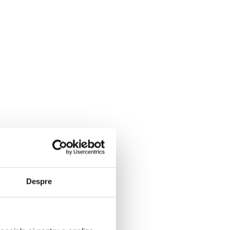
oseli din granit
Despre