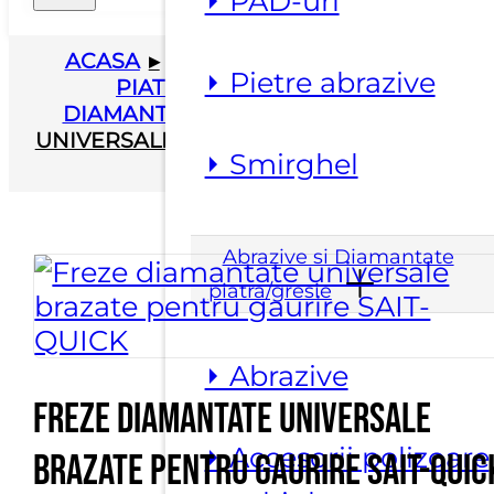
⏵ PAD-uri
ACASA
▸
ABRAZIVE SI DIAMANTATE
⏵ Pietre abrazive
PIATRA/GRESIE
▸
CAROTE
DIAMANTATE
▸
FREZE DIAMANTATE
UNIVERSALE BRAZATE PENTRU GAURIRE
⏵ Smirghel
SAIT-QUICK
Abrazive si Diamantate
piatra/gresie
⏵ Abrazive
Freze diamantate universale
⏵ Accesorii polizoare
brazate pentru gaurire SAIT-QUIC