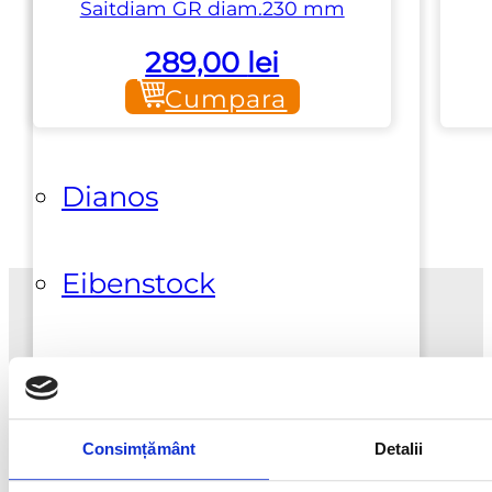
Saitdiam GR diam.230 mm
Bettoni Fratelli
289,00
lei
Cumpara
Chim Italia Group
Dianos
Eibenstock
Emmedue
Fergosti
Consimțământ
Detalii