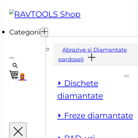
Categorii
Abrazive si Diamantate
pardoseli
0
⏵ Dischete
diamantate
⏵ Freze diamantate