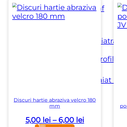
⏵ Aspirare praf
⏵ Dispozitive
manipulare piatra
⏵ Masini de profilat
⏵ Masini de taiat si
prelucrat
Discuri hartie abraziva velcro 180
mm
po
⏵ Prelucrare
Interval
5,00
lei
–
6,00
lei
suprafata