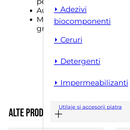
percutie)
⏵ Adezivi
Auto lubrifiere
Materiale : marmura,
biocomponenti
gresie portelanata
⏵ Ceruri
⏵ Detergenti
⏵ Impermeabilizanti
Utilaje si accesorii piatra
Alte produse marca
Sait Abrasivi