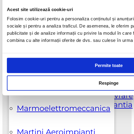
Suport clienti
Acest site utilizează cookie-uri
Galeski
+0737925412
Folosim cookie-uri pentru a personaliza conținutul și anunțurile
sociale și pentru a analiza traficul. De asemenea, le oferim pa
publicitate și de analize informații cu privire la modul în care f
Hi-Cut Diamond
combina cu alte informații oferite de dvs. sau culese în urma fol
Adresa
Sos. Colentina nr. 381, Sector 2
Klindex
Bucuresti | 0100100
Permite toate
Comenzi | Livrare
Lupato Meccanica
Respinge
Cum comand
Despre noi
Livrare
produse
Retur produse
Garantia
Marmoelettromeccanica
produselor
Suport clienti
Martini Aeroimpianti