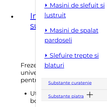
⏵ Masini de slefuit si
gaurire
SAIT-
Informatii
lustruit
QUICK
suplimentare
⏵ Masini de spalat
pardoseli
⏵ Slefuire trepte si
Freze diamantate
blaturi
universale brazate
pentru gaurire
Substante curatenie
Utilizare la uscat cu
Substante piatra
bormasini (fara