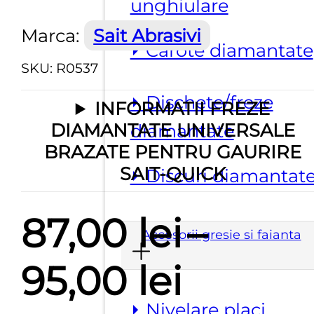
unghiulare
Marca:
Sait Abrasivi
⏵ Carote diamantate
SKU:
R0537
⏵ Dischete/freze
INFORMATII FREZE
DIAMANTATE UNIVERSALE
diamantate
BRAZATE PENTRU GAURIRE
SAIT-QUICK
⏵ Discuri diamantat
87,00
lei
–
Accesorii gresie si faianta
Interva
95,00
lei
⏵ Nivelare placi