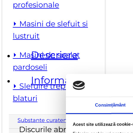
abraziva
profesionale
velcro
180
⏵ Masini de slefuit si
mm
lustruit
Descriere
⏵ Masini de spalat
pardoseli
Informatii suplimen
⏵ Slefuire trepte si
blaturi
Consimțământ
Substante curatenie
Acest site utilizează cookie-
Discurile abrazive velcro SAIT