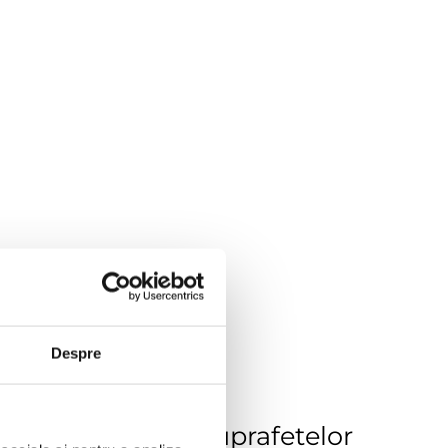
Despre
ea si lustruirea suprafetelor