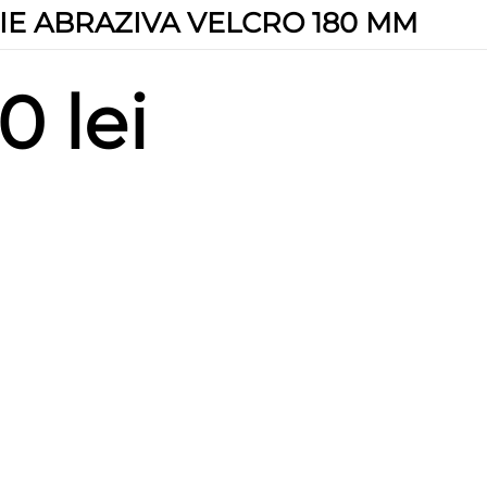
IE ABRAZIVA VELCRO 180 MM
Interval
00
lei
de
prețuri:
5,00 lei
până