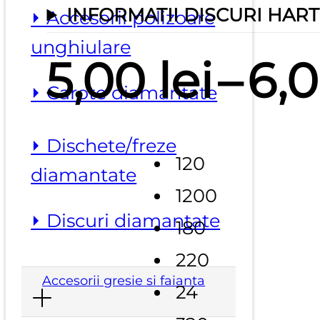
INFORMATII DISCURI HART
⏵ Accesorii polizoare
unghiulare
5,00
lei
–
6,
⏵ Carote diamantate
⏵ Dischete/freze
120
diamantate
1200
⏵ Discuri diamantate
180
220
Accesorii gresie si faianta
24