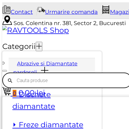
Contact
Urmarire comanda
Magaz
Sos. Colentina nr. 381, Sector 2, Bucuresti
Categorii
Abrazive si Diamantate
pardoseli
Products
search
0,00
lei
0
⏵ Dischete
diamantate
⏵ Freze diamantate