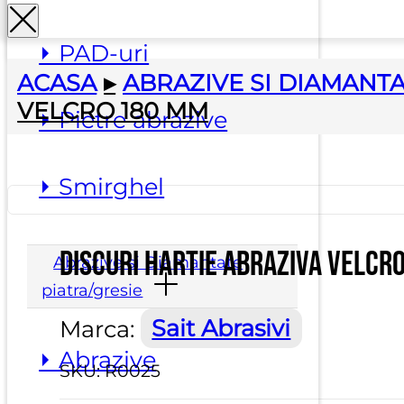
⏵ PAD-uri
ACASA
▸
ABRAZIVE SI DIAMANTA
VELCRO 180 MM
⏵ Pietre abrazive
⏵ Smirghel
Discuri hartie abraziva velcr
Abrazive si Diamantate
piatra/gresie
Marca:
Sait Abrasivi
⏵ Abrazive
SKU:
R0025