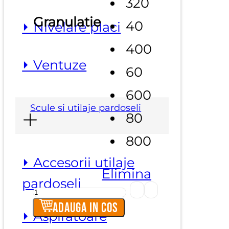
320
Granulatie
40
⏵ Nivelare placi
400
⏵ Ventuze
60
600
Scule si utilaje pardoseli
80
800
⏵ Accesorii utilaje
Elimina
pardoseli
Cantitate
Discuri
Adauga in cos
⏵ Aspiratoare
hartie