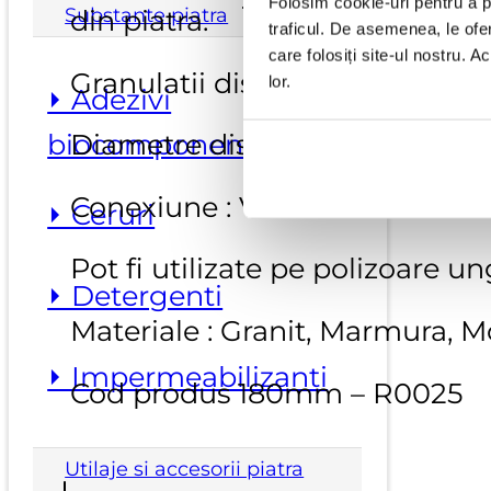
Folosim cookie-uri pentru a pe
Substante piatra
din piatra.
traficul. De asemenea, le ofer
care folosiți site-ul nostru. A
Granulatii disponibile :24, 36, 
lor.
⏵ Adezivi
biocomponenti
Diametre disponibile : 180 m
Conexiune : Velcro
⏵ Ceruri
Pot fi utilizate pe polizoare u
⏵ Detergenti
Materiale : Granit, Marmura, 
⏵ Impermeabilizanti
Cod produs 180mm – R0025
Utilaje si accesorii piatra