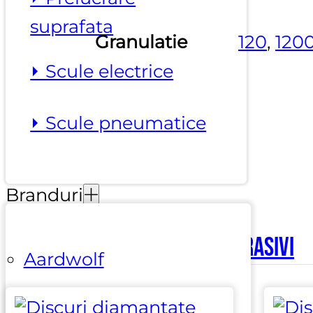
suprafata
Granulatie
120
,
120
⏵ Scule electrice
⏵ Scule pneumatice
Branduri
Alte produse marca
Sait Abrasivi
Aardwolf