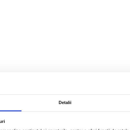
tare
Detalii
uri
AC VEL sunt concepute pentru slefuir