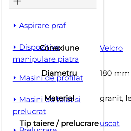
⏵ Aspirare praf
⏵ Dispozitive
Conexiune
Velcro
manipulare piatra
Diametru
180 mm
⏵ Masini de profilat
Material
granit,
⏵ Masini de taiat si
prelucrat
Tip taiere / prelucrare
uscat
⏵ Prelucrare