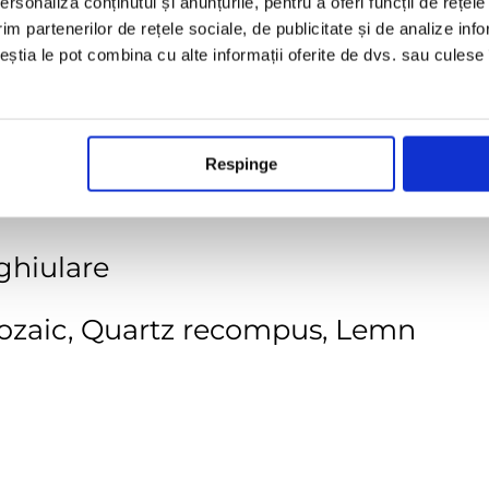
rsonaliza conținutul și anunțurile, pentru a oferi funcții de rețele
im partenerilor de rețele sociale, de publicitate și de analize info
ceștia le pot combina cu alte informații oferite de dvs. sau culese î
40, 60, 80, 120, 180, 220, 320, 400, 6
m
Respinge
nghiulare
Mozaic, Quartz recompus, Lemn