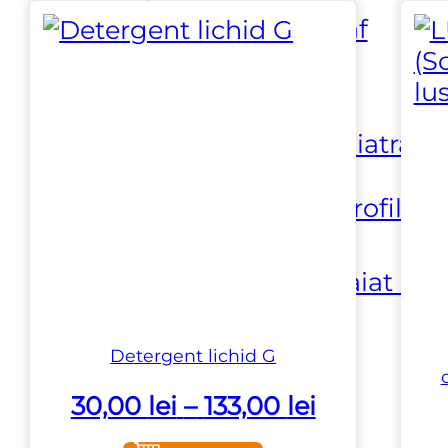
până
⏵ Aspirare praf
la
327,00 lei
⏵ Dispozitive
manipulare piatra
⏵ Masini de profilat
⏵ Masini de taiat si
prelucrat
Detergent lichid G
⏵ Prelucrare
Interval
30,00
lei
–
133,00
lei
suprafata
de