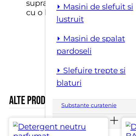
suprafata si apoi treceti
⏵ Masini de slefuit si
cu o laveta curata.
lustruit
⏵ Masini de spalat
pardoseli
⏵ Slefuire trepte si
blaturi
Alte produse marca
Dianos
Substante curatenie
Substante piatra