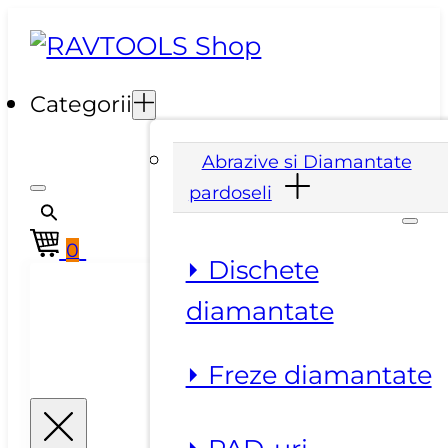
Categorii
Abrazive si Diamantate
pardoseli
0
⏵ Dischete
diamantate
⏵ Freze diamantate