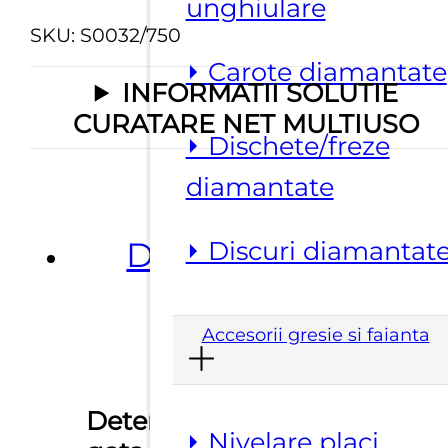
unghiulare
SKU:
S0032/750
⏵ Carote diamantate
INFORMATII SOLUTIE
CURATARE NET MULTIUSO
⏵ Dischete/freze
diamantate
Descriere
⏵ Discuri diamantat
Accesorii gresie si faianta
Detergent parfumat
⏵ Nivelare placi