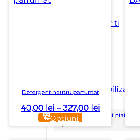
⏵ Adezivi
biocomponenti
⏵ Ceruri
⏵ Detergenti
⏵ Impermeabilizanti
Detergent neutru parfumat
Interval
40,00
lei
–
327,00
lei
Utilaje si accesorii piatra
de
Optiuni
prețuri:
40,00 lei