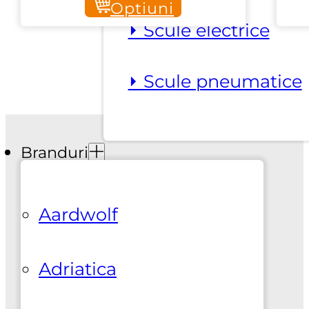
Optiuni
prețuri:
⏵ Scule electrice
30,00 lei
până
la
⏵ Scule pneumatice
133,00 lei
Branduri
Aardwolf
Adriatica
Suport clienti
+0737925412