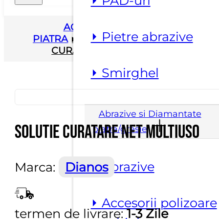
⏵ PAD-uri
ACASA
▸
SUBSTANTE
⏵ Pietre abrazive
PIATRA
▸
DETERGENTI
▸
SOLUTIE
CURATARE NET MULTIUSO
⏵ Smirghel
Abrazive si Diamantate
Solutie curatare NET MULTIUSO
piatra/gresie
⏵ Abrazive
Marca:
Dianos
⏵ Accesorii polizoare
termen de livrare:
1-3 Zile