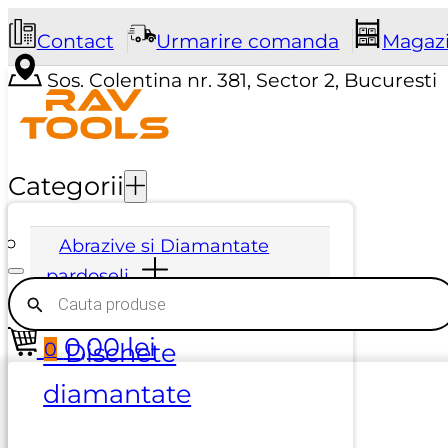
Contact
Urmarire comanda
Magaz
Sos. Colentina nr. 381, Sector 2, Bucuresti
Categorii
Abrazive si Diamantate
pardoseli
Products
search
0,00
lei
0
⏵ Dischete
diamantate