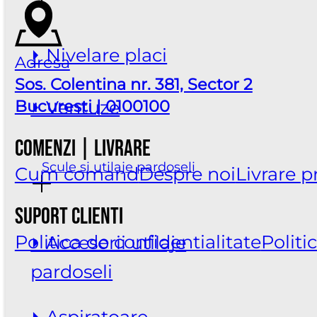
⏵ Nivelare placi
Adresa
Sos. Colentina nr. 381, Sector 2
Bucuresti | 0100100
⏵ Ventuze
Comenzi | Livrare
Scule si utilaje pardoseli
Cum comand
Despre noi
Livrare 
Suport clienti
Politica de confidentialitate
Politi
⏵ Accesorii utilaje
pardoseli
⏵ Aspiratoare