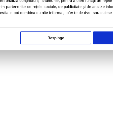
rsonaliza conținutul și anunțurile, pentru a oferi funcții de rețele
im partenerilor de rețele sociale, de publicitate și de analize info
ceștia le pot combina cu alte informații oferite de dvs. sau culese î
Respinge