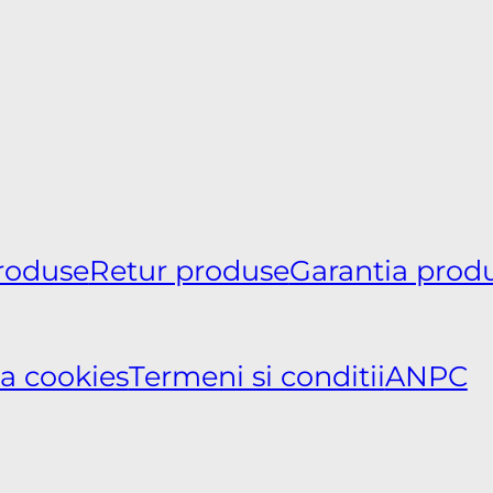
produse
Retur produse
Garantia prod
ca cookies
Termeni si conditii
ANPC