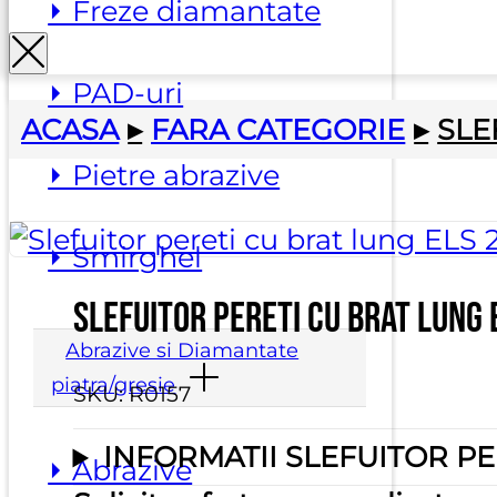
⏵ Freze diamantate
⏵ PAD-uri
ACASA
▸
FARA CATEGORIE
▸
SLE
⏵ Pietre abrazive
⏵ Smirghel
Slefuitor pereti cu brat lung 
Abrazive si Diamantate
piatra/gresie
SKU:
R0157
INFORMATII SLEFUITOR PE
⏵ Abrazive