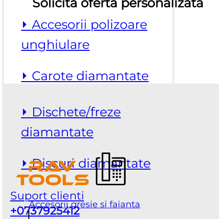
Solicita oferta personalizata
⏵ Accesorii polizoare
unghiulare
⏵ Carote diamantate
⏵ Dischete/freze
diamantate
⏵ Discuri diamantate
Suport clienti
Accesorii gresie si faianta
+0737925412