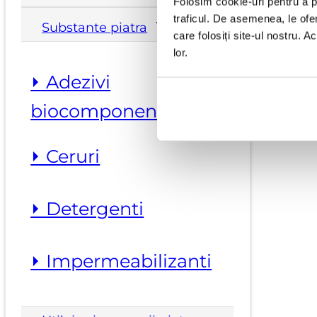
Folosim cookie-uri pentru a pe
traficul. De asemenea, le ofer
Substante piatra
care folosiți site-ul nostru. A
lor.
⏵ Adezivi
biocomponenti
⏵ Ceruri
⏵ Detergenti
⏵ Impermeabilizanti