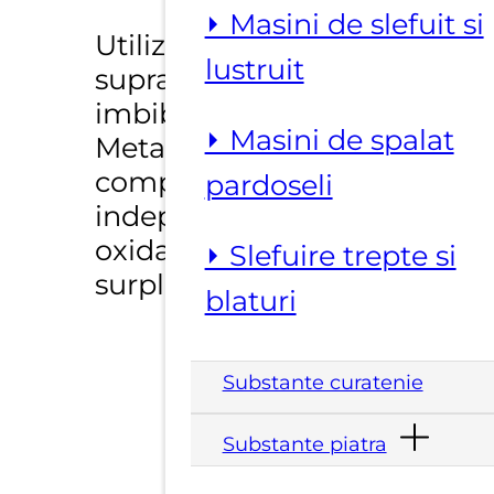
⏵ Masini de slefuit si
Utilizare: Frecati
lustruit
suprafata cu o laveta
imbibata cu Lucido
⏵ Masini de spalat
Metalli pana la uscarea
completa pentru a
pardoseli
indeparta urmele de
oxidare, murdarie si
⏵ Slefuire trepte si
surplusul de produs.
blaturi
Substante curatenie
Substante piatra