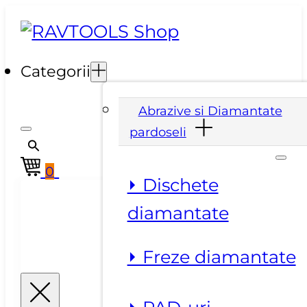
Categorii
Abrazive si Diamantate
pardoseli
0
⏵ Dischete
diamantate
⏵ Freze diamantate