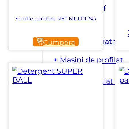
⏵ Aspirare praf
Solutie curatare NET MULTIUSO
⏵ Dispozitive
manipulare piatra
Cumpara
⏵ Masini de profilat
⏵ Masini de taiat si
prelucrat
⏵ Prelucrare
suprafata