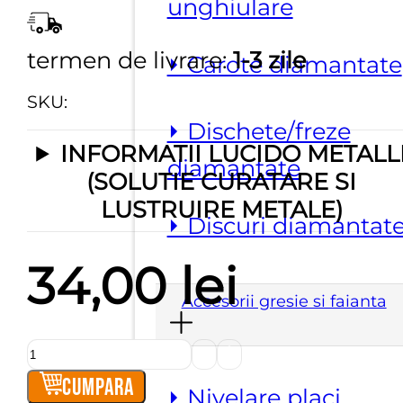
unghiulare
termen de livrare:
1-3 zile
⏵ Carote diamantate
SKU:
⏵ Dischete/freze
INFORMATII LUCIDO METALL
diamantate
(SOLUTIE CURATARE SI
LUSTRUIRE METALE)
⏵ Discuri diamantat
34,00
lei
Accesorii gresie si faianta
Cantitate
LUCIDO
Cumpara
⏵ Nivelare placi