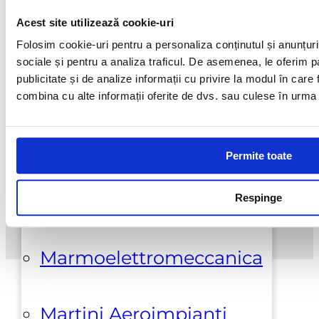
produse
Retur produse
Garantia
Acest site utilizează cookie-uri
Galeski
produselor
Folosim cookie-uri pentru a personaliza conținutul și anunțurile
sociale și pentru a analiza traficul. De asemenea, le oferim pa
Suport clienti
publicitate și de analize informații cu privire la modul în care f
Hi-Cut Diamond
combina cu alte informații oferite de dvs. sau culese în urma fol
Politica de
confidentialitate
Politica
Klindex
cookies
Termeni si conditii
ANPC
Permite toate
Lupato Meccanica
Respinge
Marmoelettromeccanica
Martini Aeroimpianti