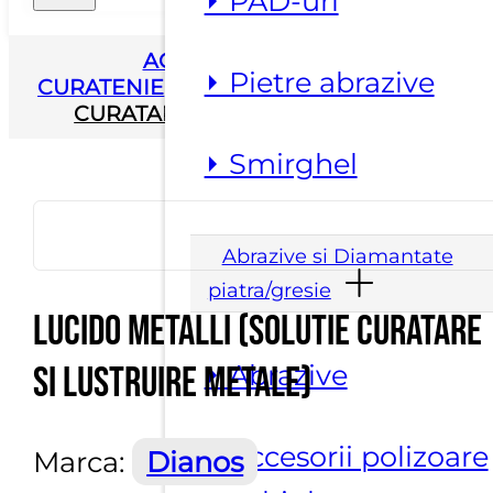
⏵ PAD-uri
ACASA
▸
SUBSTANTE
⏵ Pietre abrazive
CURATENIE
▸
LUCIDO METALLI (SOLUTIE
CURATARE SI LUSTRUIRE METALE)
⏵ Smirghel
Abrazive si Diamantate
piatra/gresie
LUCIDO METALLI (Solutie curatare
⏵ Abrazive
si lustruire metale)
⏵ Accesorii polizoare
Marca:
Dianos