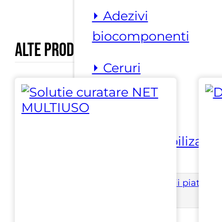
⏵ Adezivi
biocomponenti
Alte produse marca
Dianos
⏵ Ceruri
⏵ Detergenti
⏵ Impermeabilizanti
Utilaje si accesorii piatra