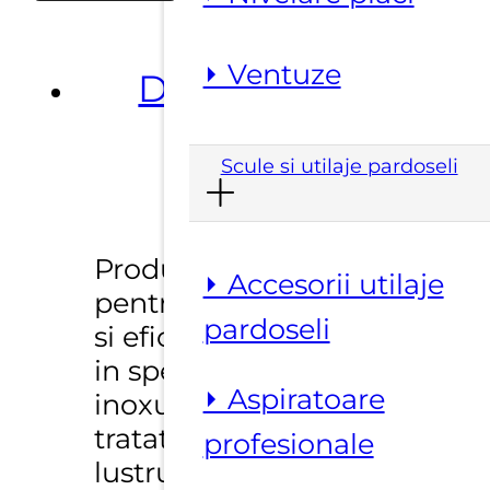
METALLI
(Solutie
⏵ Ventuze
curatare
Descriere
si
lustruire
Scule si utilaje pardoseli
metale)
Produs lichid specific
⏵ Accesorii utilaje
pentru curatarea rapida
pardoseli
si eficienta a metalelor si
in special a alamei si
⏵ Aspiratoare
inoxului. Lasa suprafata
tratata perfect curata si
profesionale
lustruita