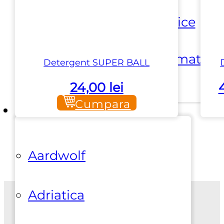
⏵ Scule electrice
⏵ Scule pneumatice
Detergent SUPER BALL
24,00
lei
Cumpara
Branduri
Aardwolf
Adriatica