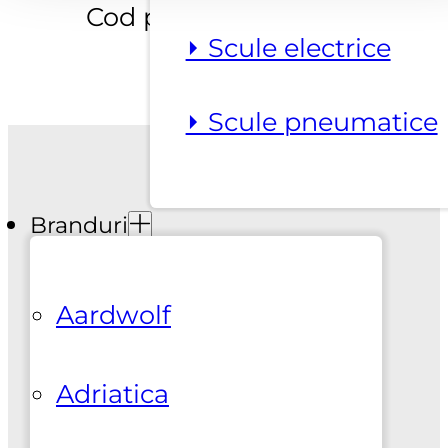
Cod produs: S0065
⏵ Scule electrice
⏵ Scule pneumatice
Branduri
Aardwolf
Suport clienti
+0737925412
Adriatica