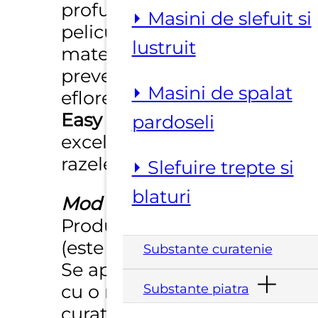
profunzime fara a forma
⏵ Masini de slefuit si
pelicula, lasand
lustruit
materialul sa respire si
prevenind formarea de
⏵ Masini de spalat
eflorescente si mucegai.
Easy Black
are o
pardoseli
excelenta rezistenta la
razele UV.
⏵ Slefuire trepte si
blaturi
Mod de folosire:
Produsul nu se dilueaza
(este gata de utilizare).
Substante curatenie
Se aplica cu pensula sau
cu o rola pe o suprafata
Substante piatra
curata, uscata si fara praf.