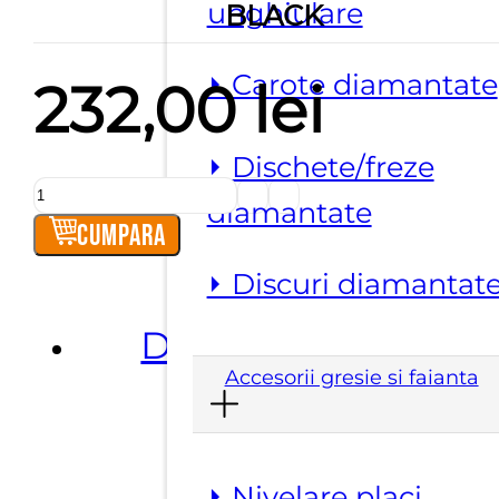
unghiulare
BLACK
⏵ Carote diamantate
232,00
lei
⏵ Dischete/freze
Cantitate
diamantate
Impermeabilizant
Cumpara
Easy
⏵ Discuri diamantat
Black
Descriere
Accesorii gresie si faianta
⏵ Nivelare placi