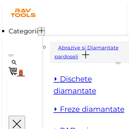
Categorii
Abrazive si Diamantate
pardoseli
0
⏵ Dischete
diamantate
⏵ Freze diamantate