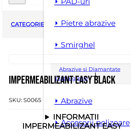
⏵ PAD-uri
ACASA
▸
FARA
⏵ Pietre abrazive
CATEGORIE
▸
IMPERMEABILIZANT EASY
BLACK
⏵ Smirghel
Abrazive si Diamantate
Impermeabilizant Easy Black
piatra/gresie
⏵ Abrazive
SKU:
S0065
INFORMATII
⏵ Accesorii polizoare
IMPERMEABILIZANT EASY