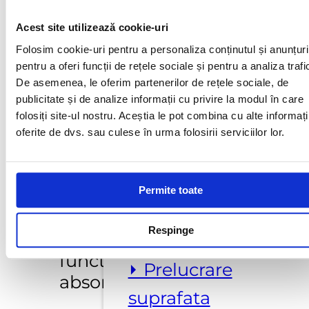
Bucati mici de piatra pot
⏵ Aspirare praf
fi tratate prin impersie.
Acest site utilizează cookie-uri
Pentru a facilita
Folosim cookie-uri pentru a personaliza conținutul și anunțuri
pentru a oferi funcții de rețele sociale și pentru a analiza trafi
penetrarea produsului la
⏵ Dispozitive
De asemenea, le oferim partenerilor de rețele sociale, de
statui si decoratiuni, se
manipulare piatra
publicitate și de analize informații cu privire la modul în care
insista in cavitatile
folosiți site-ul nostru. Aceștia le pot combina cu alte informați
materialului
oferite de dvs. sau culese în urma folosirii serviciilor lor.
⏵ Masini de profilat
de tratat.
Permite toate
Consum :
⏵ Masini de taiat si
Cu 1 l pot fi tratati aprox.
prelucrat
Respinge
10-20 mp de material in
functie de gradul de
⏵ Prelucrare
absortie al materialului.
suprafata