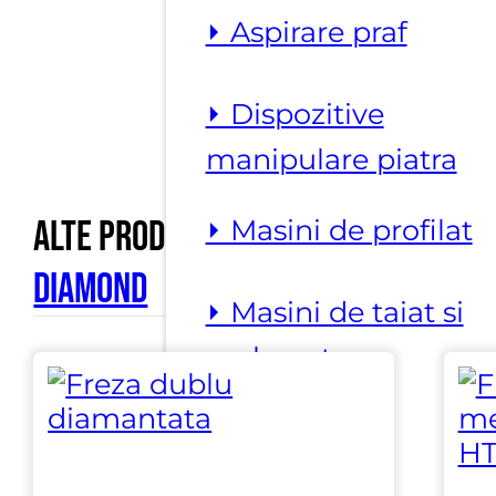
⏵ Aspirare praf
⏵ Dispozitive
manipulare piatra
Alte produse marca
Hi-Cut
⏵ Masini de profilat
Diamond
⏵ Masini de taiat si
prelucrat
⏵ Prelucrare
suprafata