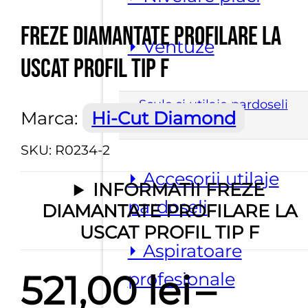
Freze diamantate profilare la
⏵ Ventuze
uscat Profil tip F
Scule si utilaje pardoseli
Marca:
Hi-Cut Diamond
SKU:
R0234-2
⏵ Accesorii utilaje
INFORMATII FREZE
pardoseli
DIAMANTATE PROFILARE LA
USCAT PROFIL TIP F
⏵ Aspiratoare
521,00
lei
–
profesionale