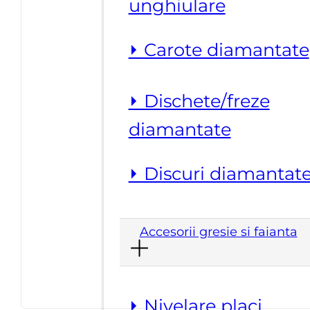
unghiulare
⏵ Carote diamantate
⏵ Dischete/freze
diamantate
⏵ Discuri diamantat
Accesorii gresie si faianta
⏵ Nivelare placi