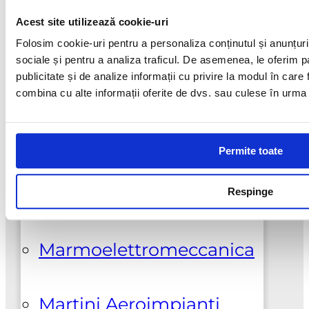
are
Acest site utilizează cookie-uri
Galeski
mai
Folosim cookie-uri pentru a personaliza conținutul și anunțurile
multe
sociale și pentru a analiza traficul. De asemenea, le oferim pa
variatii.
publicitate și de analize informații cu privire la modul în care f
Hi-Cut Diamond
combina cu alte informații oferite de dvs. sau culese în urma fol
Optiunile
pot
Klindex
fi
Permite toate
alese
in
Lupato Meccanica
Respinge
pagina
produsului.
Suport clienti
Marmoelettromeccanica
+0737925412
Martini Aeroimpianti