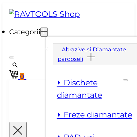
Categorii
Abrazive si Diamantate
pardoseli
0
⏵ Dischete
diamantate
⏵ Freze diamantate