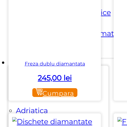
⏵ Scule electrice
⏵ Scule pneumatice
Branduri
Freza dublu diamantata
245,00
lei
Aardwolf
Cumpara
Adriatica