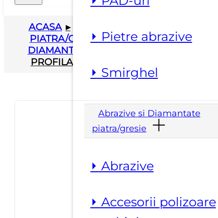
⏵ PAD-uri
ACASA
▸
ABRAZIVE SI DIAMANTATE
⏵ Pietre abrazive
PIATRA/GRESIE
▸
DISCHETE/FREZE
DIAMANTATE
▸
FREZE DIAMANTATE
PROFILARE LA USCAT PROFIL TIP F
⏵ Smirghel
Abrazive si Diamantate
piatra/gresie
⏵ Abrazive
⏵ Accesorii polizoare