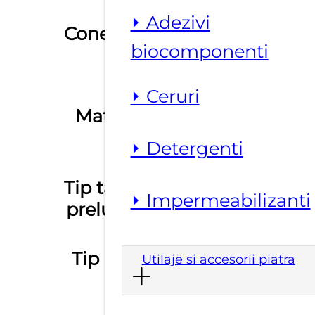
564,0
⏵ Adezivi
Conexiune
M14
biocomponenti
ceramica,
⏵ Ceruri
Material
granit,
marmura
⏵ Detergenti
Tip taiere /
umed
,
uscat
⏵ Impermeabilizanti
prelucrare
Tip profil
F20, F30
Utilaje si accesorii piatra