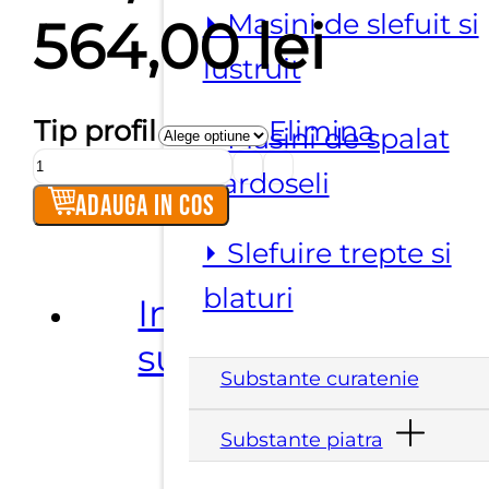
⏵ Masini de slefuit si
Inter
564,00
lei
lustruit
de
Tip profil
Elimina
⏵ Masini de spalat
Cantitate
prețur
pardoseli
Freze
Adauga in cos
diamantate
521,00
⏵ Slefuire trepte si
profilare
blaturi
la
Informatii
până
uscat
suplimentare
Profil
Substante curatenie
la
tip
F
Substante piatra