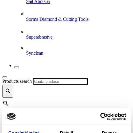
Sait Abrasivi
Sorma Diamond & Cutting Tools
Superabrasive
Synclean
Products search
Products search
Consimțământ
Detalii
Despre