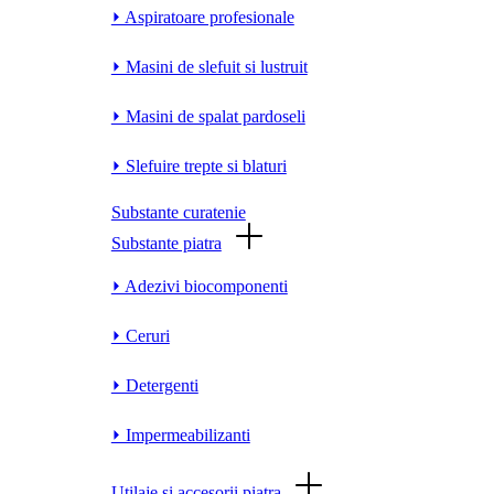
⏵ Aspiratoare profesionale
⏵ Masini de slefuit si lustruit
⏵ Masini de spalat pardoseli
⏵ Slefuire trepte si blaturi
Substante curatenie
Substante piatra
⏵ Adezivi biocomponenti
⏵ Ceruri
⏵ Detergenti
⏵ Impermeabilizanti
Utilaje si accesorii piatra