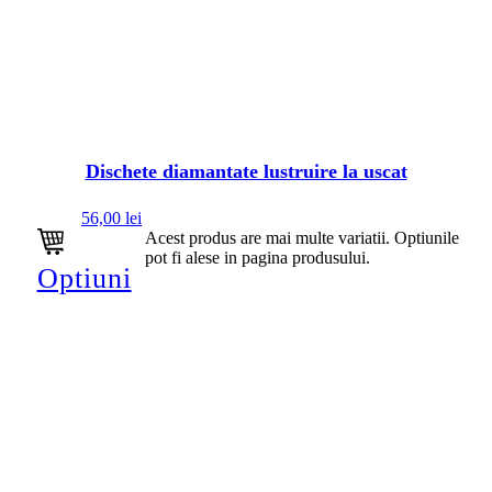
Dischete diamantate lustruire la uscat
56,00
lei
Acest produs are mai multe variatii. Optiunile
pot fi alese in pagina produsului.
Optiuni