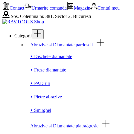
Contact
Urmarire comanda
Magazin
Contul meu
Sos. Colentina nr. 381, Sector 2, Bucuresti
Categorii
Abrazive si Diamantate pardoseli
⏵ Dischete diamantate
⏵ Freze diamantate
⏵ PAD-uri
⏵ Pietre abrazive
⏵ Smirghel
Abrazive si Diamantate piatra/gresie