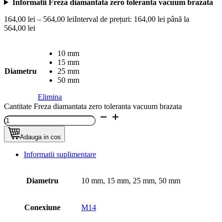
Informatii Freza diamantata zero toleranta vacuum brazata
164,00
lei
–
564,00
lei
Interval de prețuri: 164,00 lei până la
564,00 lei
10 mm
15 mm
Diametru
25 mm
50 mm
Elimina
Cantitate Freza diamantata zero toleranta vacuum brazata
Adauga in cos
Informatii suplimentare
Diametru
10 mm, 15 mm, 25 mm, 50 mm
Conexiune
M14