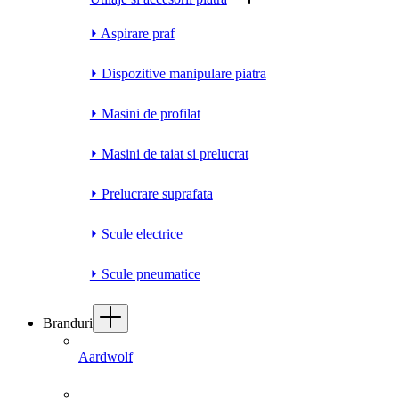
⏵ Aspirare praf
⏵ Dispozitive manipulare piatra
⏵ Masini de profilat
⏵ Masini de taiat si prelucrat
⏵ Prelucrare suprafata
⏵ Scule electrice
⏵ Scule pneumatice
Branduri
Aardwolf