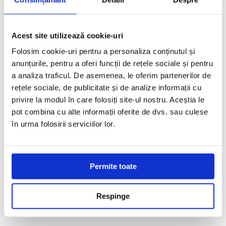
0
0,00
lei
Acest site utilizează cookie-uri
Acasa
▸
Abrazive si Diamantate piatra/gresie
▸
Dischete/freze
diamantate
▸
Freza diamantata zero toleranta vacuum brazata
Folosim cookie-uri pentru a personaliza conținutul și
anunțurile, pentru a oferi funcții de rețele sociale și pentru
a analiza traficul. De asemenea, le oferim partenerilor de
rețele sociale, de publicitate și de analize informații cu
privire la modul în care folosiți site-ul nostru. Aceștia le
pot combina cu alte informații oferite de dvs. sau culese
în urma folosirii serviciilor lor.
Permite toate
Respinge