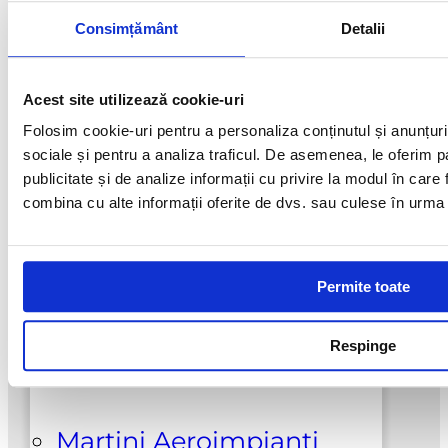
Ceramica
Consimțământ
Detalii
Galeski
Interval
252,00
lei
–
869,00
lei
Acest
de
Optiuni
Acest site utilizează cookie-uri
produs
prețuri:
Hi-Cut Diamond
Folosim cookie-uri pentru a personaliza conținutul și anunțurile
are
252,00 lei
sociale și pentru a analiza traficul. De asemenea, le oferim pa
mai
până
publicitate și de analize informații cu privire la modul în care f
Klindex
multe
combina cu alte informații oferite de dvs. sau culese în urma fol
la
variatii.
869,00 le
Optiunile
Lupato Meccanica
Permite toate
pot
fi
Respinge
Marmoelettromeccanica
alese
in
pagina
Martini Aeroimpianti