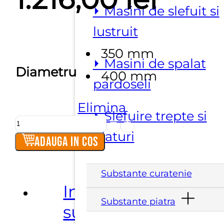
⏵ Masini de slefuit si
de
lustruit
350 mm
prețu
⏵ Masini de spalat
Diametru
400 mm
pardoseli
895,0
Elimina
⏵ Slefuire trepte si
Cantitate
pân
blaturi
Discuri
Adauga in cos
diamantate
la
debitare
Substante curatenie
Dekton
Informatii
1.216
-
Substante piatra
suplimentare
Neolith