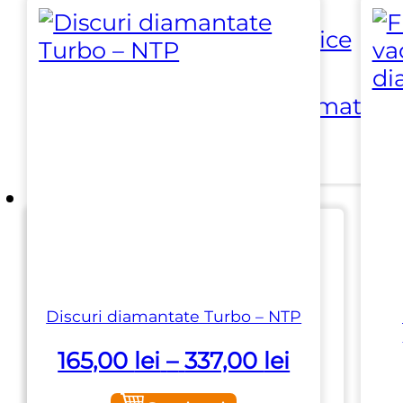
⏵ Scule electrice
⏵ Scule pneumatice
Branduri
Aardwolf
Discuri diamantate Turbo – NTP
Adriatica
Interval
165,00
lei
–
337,00
lei
de