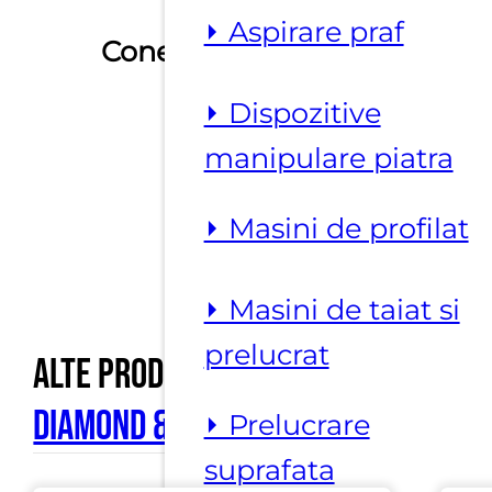
⏵ Aspirare praf
Conexiune
60 mm
⏵ Dispozitive
manipulare piatra
⏵ Masini de profilat
⏵ Masini de taiat si
prelucrat
Alte produse marca
Sorma
Diamond & Cutting Tools
⏵ Prelucrare
suprafata