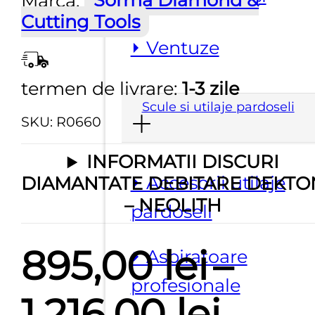
Marca:
Sorma Diamond &
Cutting Tools
⏵ Ventuze
termen de livrare:
1-3 zile
Scule si utilaje pardoseli
SKU:
R0660
INFORMATII DISCURI
⏵ Accesorii utilaje
DIAMANTATE DEBITARE DEKTO
– NEOLITH
pardoseli
895,00
lei
–
⏵ Aspiratoare
profesionale
Inter
1.216,00
lei