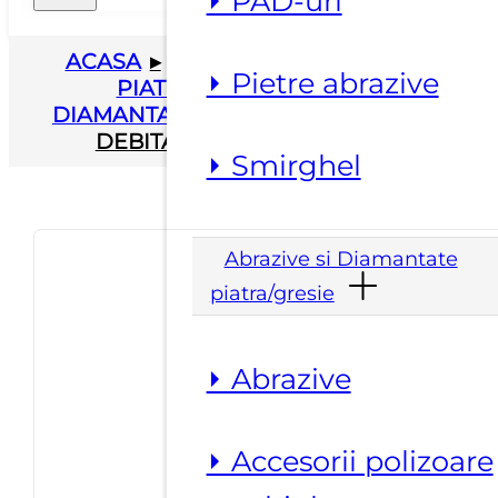
⏵ PAD-uri
ACASA
▸
ABRAZIVE SI DIAMANTATE
⏵ Pietre abrazive
PIATRA/GRESIE
▸
DISCURI
DIAMANTATE
▸
DISCURI DIAMANTATE
DEBITARE DEKTON – NEOLITH
⏵ Smirghel
Abrazive si Diamantate
piatra/gresie
⏵ Abrazive
⏵ Accesorii polizoare