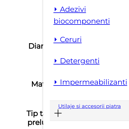
⏵ Adezivi
biocomponenti
⏵ Ceruri
350 mm, 400
Diametru
mm
⏵ Detergenti
ceramica,
⏵ Impermeabilizanti
Material
Dekton,
Neolith
Utilaje si accesorii piatra
Tip taiere /
umed
prelucrare