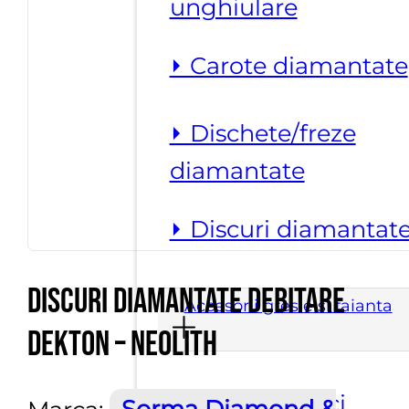
unghiulare
⏵ Carote diamantate
⏵ Dischete/freze
diamantate
⏵ Discuri diamantat
Discuri diamantate debitare
Accesorii gresie si faianta
Dekton – Neolith
⏵ Nivelare placi