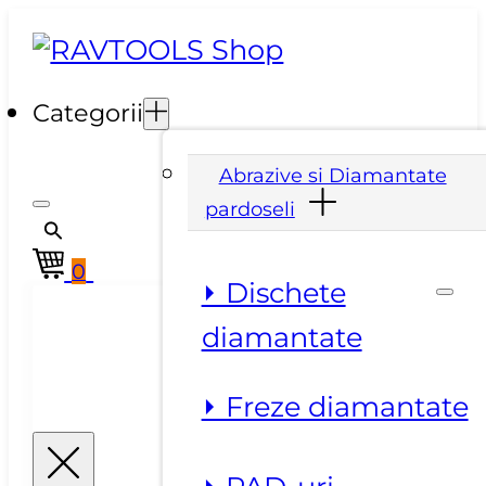
Categorii
Abrazive si Diamantate
pardoseli
0
⏵ Dischete
diamantate
⏵ Freze diamantate