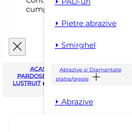
⏵ PAD-uri
cumparaturile.
⏵ Pietre abrazive
⏵ Smirghel
ACASA
▸
SCULE SI UTILAJE
Abrazive si Diamantate
PARDOSELI
▸
MASINI DE SLEFUIT SI
piatra/gresie
LUSTRUIT
▸
DISC SUPORT 5 SECTOARE
FRANKFURT
⏵ Abrazive
⏵ Accesorii polizoare