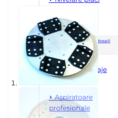
⏵ Ventuze
Scule si utilaje pardoseli
⏵ Accesorii utilaje
pardoseli
⏵ Aspiratoare
profesionale