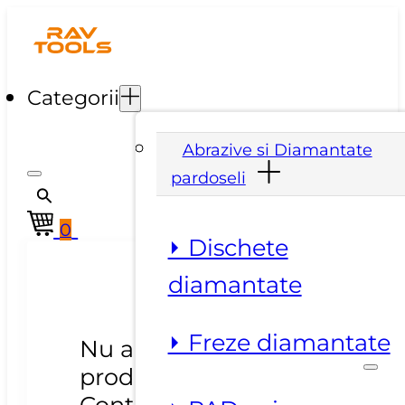
Categorii
Abrazive si Diamantate
pardoseli
0
⏵ Dischete
diamantate
⏵ Freze diamantate
Nu ai niciun
produs in cos.
Continua