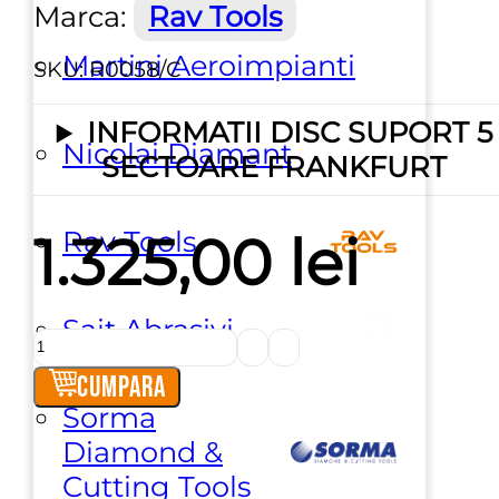
Marca:
Rav Tools
Martini Aeroimpianti
SKU:
R0058/C
INFORMATII DISC SUPORT 5
Nicolai Diamant
SECTOARE FRANKFURT
Rav Tools
1.325,00
lei
Sait Abrasivi
Cantitate
Disc
Cumpara
suport
Sorma
5
Diamond &
sectoare
Cutting Tools
Descriere