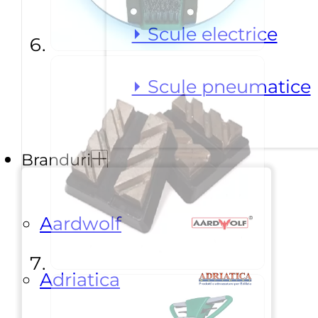
⏵ Scule electrice
⏵ Scule pneumatice
Branduri
Aardwolf
Adriatica