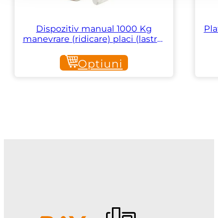
Dispozitiv manual 1000 Kg
Pla
manevrare (ridicare) placi (lastre)
marmura, granit, quartz
Optiuni