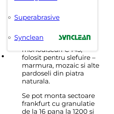
frankfurt
Superabrasive
Synclean
Accesoriu pentru
monodiscuri C 143,
folosit pentru slefuire –
marmura, mozaic si alte
pardoseli din piatra
naturala.
Se pot monta sectoare
frankfurt cu granulatie
de la 16 pana la 1200 si