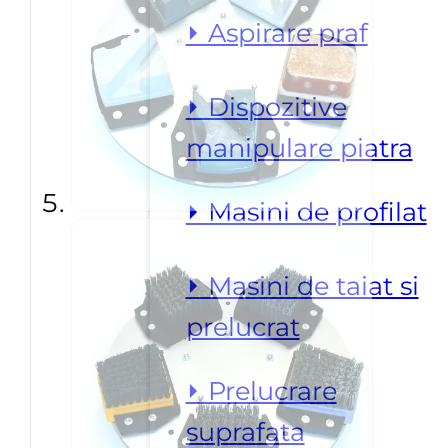
⏵ Aspirare praf
⏵ Dispozitive
manipulare piatra
⏵ Masini de profilat
⏵ Masini de taiat si
prelucrat
⏵ Prelucrare
suprafata