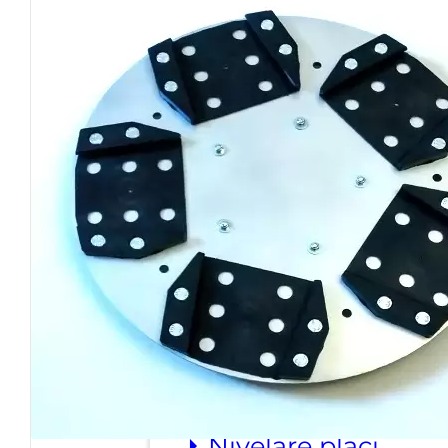
unghiulare
⏵ Carote diamantate
⏵ Dischete/freze
diamantate
⏵ Discuri diamantat
Accesorii gresie si faianta
⏵ Nivelare placi