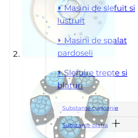
⏵ Masini de slefuit si
lustruit
⏵ Masini de spalat
pardoseli
⏵ Slefuire trepte si
blaturi
Substante curatenie
Substante piatra