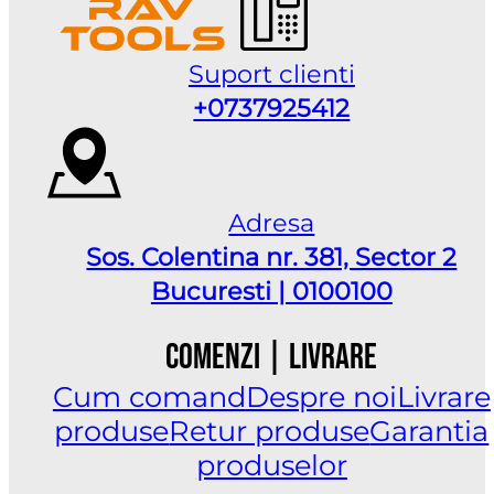
Suport clienti
+0737925412
Adresa
Sos. Colentina nr. 381, Sector 2
Bucuresti | 0100100
Comenzi | Livrare
Cum comand
Despre noi
Livrare
produse
Retur produse
Garantia
produselor