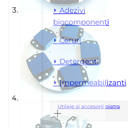
⏵ Adezivi
biocomponenti
⏵ Ceruri
⏵ Detergenti
⏵ Impermeabilizanti
Utilaje si accesorii piatra