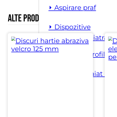
⏵ Aspirare praf
Alte produse marca
Sait Abrasivi
⏵ Dispozitive
manipulare piatra
⏵ Masini de profilat
⏵ Masini de taiat si
prelucrat
⏵ Prelucrare
suprafata