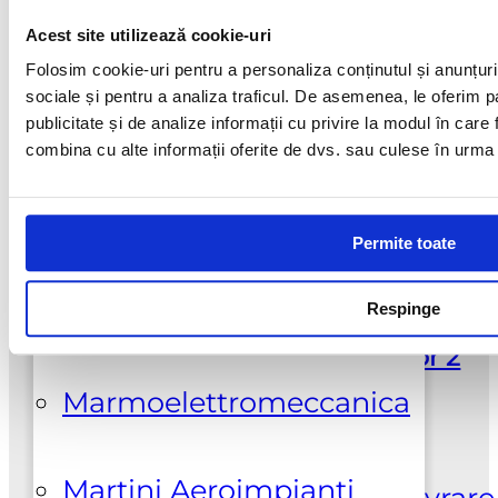
Acest site utilizează cookie-uri
Galeski
Folosim cookie-uri pentru a personaliza conținutul și anunțurile
sociale și pentru a analiza traficul. De asemenea, le oferim pa
publicitate și de analize informații cu privire la modul în care f
Hi-Cut Diamond
combina cu alte informații oferite de dvs. sau culese în urma fol
Suport clienti
+0737925412
Klindex
Permite toate
Lupato Meccanica
Respinge
Adresa
Sos. Colentina nr. 381, Sector 2
Bucuresti | 0100100
Marmoelettromeccanica
Comenzi | Livrare
Martini Aeroimpianti
Cum comand
Despre noi
Livrare