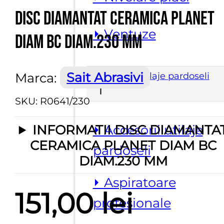
Disc diamantat ceramica Planet
⏵ Ventuze
Diam BC diam.230 mm
Marca:
Sait Abrasivi
Scule si utilaje pardoseli
SKU:
R0641/230
⏵ Accesorii utilaje
INFORMATII DISC DIAMANTA
CERAMICA PLANET DIAM BC
pardoseli
DIAM.230 MM
⏵ Aspiratoare
151,00
lei
profesionale