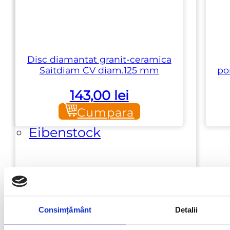
Bettoni Fratelli
pagina
produsului.
Chim Italia Group
Disc diamantat granit-ceramica
Saitdiam CV diam.125 mm
po
Dianos
143,00
lei
Cumpara
Eibenstock
Emmedue
Fergosti
Consimțământ
Detalii