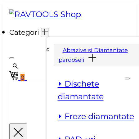
Categorii
Abrazive si Diamantate
pardoseli
0
⏵ Dischete
diamantate
⏵ Freze diamantate