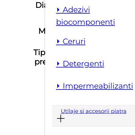
Diametru
230 mm
⏵ Adezivi
biocomponenti
Material
ceramica
⏵ Ceruri
Tip taiere /
uscat
prelucrare
⏵ Detergenti
SKU
R0641/230
⏵ Impermeabilizanti
Utilaje si accesorii piatra