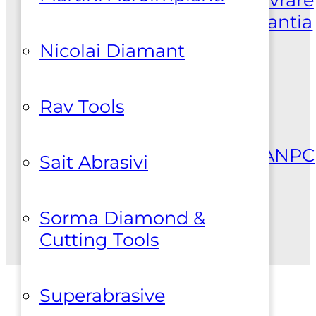
produse
Retur produse
Garantia
produselor
Nicolai Diamant
Suport clienti
Rav Tools
Politica de
confidentialitate
Politica
cookies
Termeni si conditii
ANPC
Sait Abrasivi
Sorma Diamond &
Cutting Tools
Superabrasive