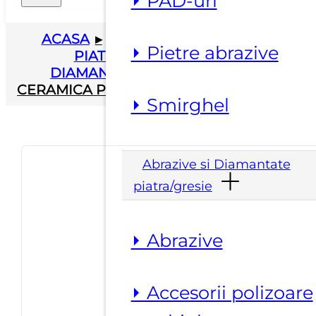
⏵ PAD-uri
ACASA
▸
ABRAZIVE SI DIAMANTATE
⏵ Pietre abrazive
PIATRA/GRESIE
▸
DISCURI
DIAMANTATE
▸
DISC DIAMANTAT
CERAMICA PLANET DIAM BC DIAM.230 MM
⏵ Smirghel
Abrazive si Diamantate
piatra/gresie
⏵ Abrazive
⏵ Accesorii polizoare