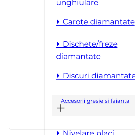
unghiulare
⏵ Carote diamantate
⏵ Dischete/freze
diamantate
⏵ Discuri diamantat
Accesorii gresie si faianta
⏵ Nivelare placi