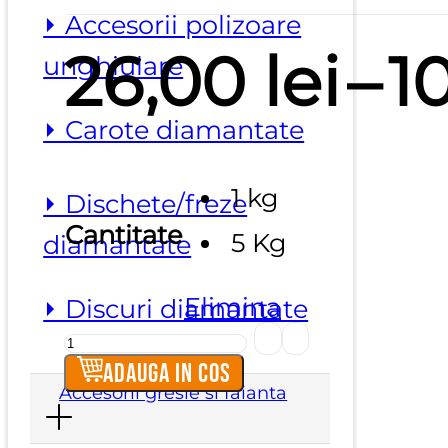
⏵ Accesorii polizoare
26,00
lei
–
1
unghiulare
⏵ Carote diamantate
1 kg
⏵ Dischete/freze
Cantitate
5 Kg
diamantate
Elimina
⏵ Discuri diamantate
Cantitate
Detergres
Adauga in cos
Accesorii gresie si faianta
OK