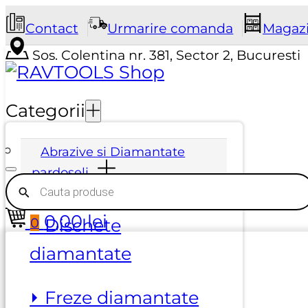
Contact
Urmarire comanda
Magaz
Sos. Colentina nr. 381, Sector 2, Bucuresti
Categorii
Abrazive si Diamantate
pardoseli
Products
search
0,00
lei
0
⏵ Dischete
diamantate
⏵ Freze diamantate