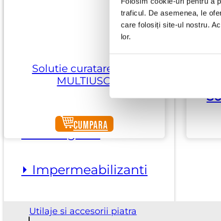
Folosim cookie-uri pentru a pe
Substante piatra
traficul. De asemenea, le ofer
care folosiți site-ul nostru. A
lor.
⏵ Adezivi
biocomponenti
Solutie curatare NET
MULTIUSO
3
⏵ Ceruri
Cumpara
⏵ Detergenti
⏵ Impermeabilizanti
Utilaje si accesorii piatra