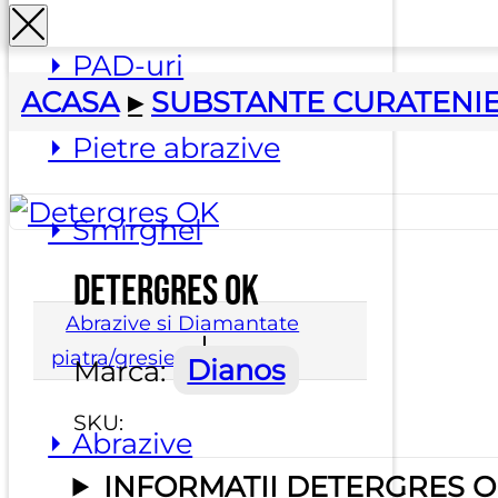
⏵ PAD-uri
ACASA
▸
SUBSTANTE CURATENI
⏵ Pietre abrazive
⏵ Smirghel
Detergres OK
Abrazive si Diamantate
piatra/gresie
Marca:
Dianos
SKU:
⏵ Abrazive
INFORMATII DETERGRES O