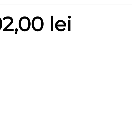
Interv
02,00
lei
de
prețur
26,00 
până