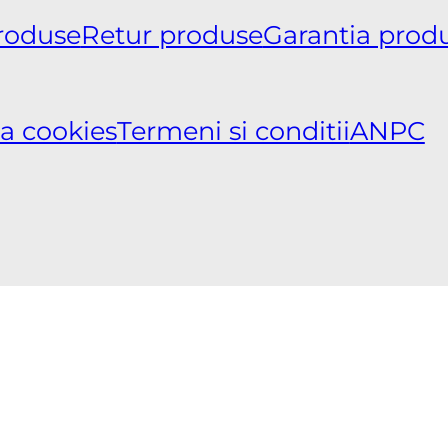
produse
Retur produse
Garantia prod
ca cookies
Termeni si conditii
ANPC