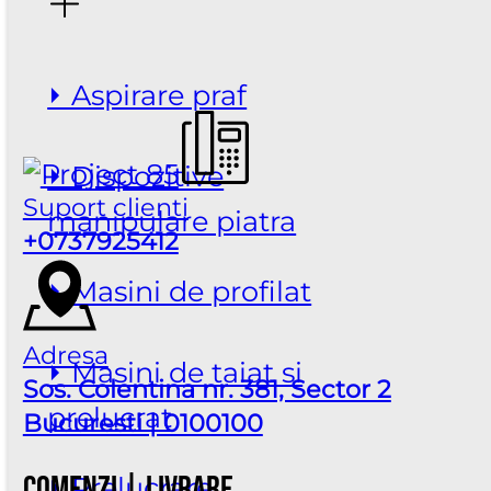
⏵ Aspirare praf
⏵ Dispozitive
Suport clienti
manipulare piatra
+0737925412
⏵ Masini de profilat
Adresa
⏵ Masini de taiat si
Sos. Colentina nr. 381, Sector 2
prelucrat
Bucuresti | 0100100
Comenzi | Livrare
⏵ Prelucrare