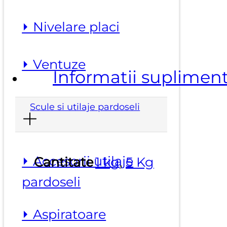
⏵ Nivelare placi
⏵ Ventuze
Informatii suplimen
Scule si utilaje pardoseli
⏵ Accesorii utilaje
Cantitate
1 kg
,
5 Kg
pardoseli
⏵ Aspiratoare