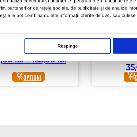
rsonaliza conținutul și anunțurile, pentru a oferi funcții de rețele
im partenerilor de rețele sociale, de publicitate și de analize info
ceștia le pot combina cu alte informații oferite de dvs. sau culese î
Detergent lichid G
Detergent 
Respinge
pro
Interval
0,00
lei
–
133,00
lei
35
de
prețuri:
Optiuni
30,00 lei
până
la
133,00 lei