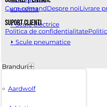
Cum comand
Despre noi
Livrare 
suprafata
Suport clienti
⏵ Scule electrice
Politica de confidentialitate
Politi
⏵ Scule pneumatice
Branduri
Aardwolf