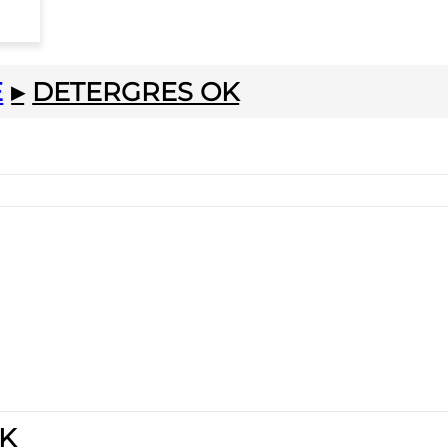
E
▸
DETERGRES OK
K