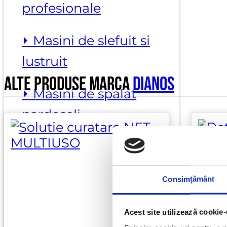
profesionale
⏵ Masini de slefuit si
lustruit
Alte produse marca
Dianos
⏵ Masini de spalat
pardoseli
⏵ Slefuire trepte si
blaturi
Consimțământ
Substante curatenie
Acest site utilizează cookie-