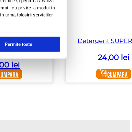
 sociale și pentru a analiza
rmații cu privire la modul în
n urma folosirii serviciilor
concentrat de
Detergent SUPER
Permite toate
funzime
24,00
lei
,00
lei
Cumpara
Cumpara