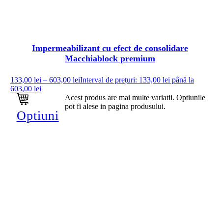
Impermeabilizant cu efect de consolidare
Macchiablock premium
133,00
lei
–
603,00
lei
Interval de prețuri: 133,00 lei până la
603,00 lei
Acest produs are mai multe variatii. Optiunile
pot fi alese in pagina produsului.
Optiuni