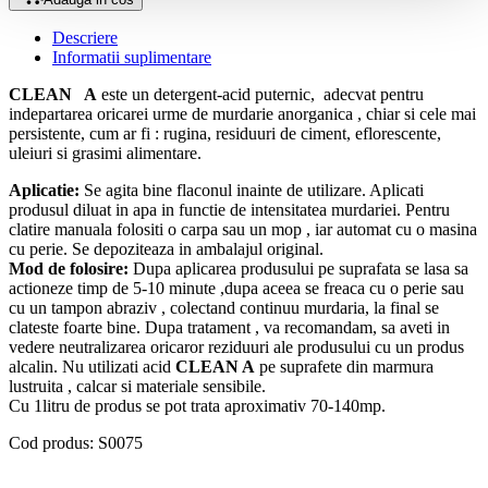
Descriere
Informatii suplimentare
CLEAN A
este un detergent-acid puternic, adecvat pentru
indepartarea oricarei urme de murdarie anorganica , chiar si cele mai
persistente, cum ar fi : rugina, residuuri de ciment, eflorescente,
uleiuri si grasimi alimentare.
Aplicatie:
Se agita bine flaconul inainte de utilizare. Aplicati
produsul diluat in apa in functie de intensitatea murdariei. Pentru
clatire manuala folositi o carpa sau un mop , iar automat cu o masina
cu perie. Se depoziteaza in ambalajul original.
Mod de folosire:
Dupa aplicarea produsului pe suprafata se lasa sa
actioneze timp de 5-10 minute ,dupa aceea se freaca cu o perie sau
cu un tampon abraziv , colectand continuu murdaria, la final se
clateste foarte bine. Dupa tratament , va recomandam, sa aveti in
vedere neutralizarea oricaror reziduuri ale produsului cu un produs
alcalin. Nu utilizati acid
CLEAN A
pe suprafete din marmura
lustruita , calcar si materiale sensibile.
Cu 1litru de produs se pot trata aproximativ 70-140mp.
Cod produs: S0075