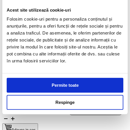
0
0,00
lei
Acest site utilizează cookie-uri
Folosim cookie-uri pentru a personaliza conținutul și
Acasa
▸
Substante piatra
▸
Detergenti
▸
Detergent acid CLEAN A
anunțurile, pentru a oferi funcții de rețele sociale și pentru
a analiza traficul. De asemenea, le oferim partenerilor de
rețele sociale, de publicitate și de analize informații cu
Detergent acid CLEAN A
privire la modul în care folosiți site-ul nostru. Aceștia le
pot combina cu alte informații oferite de dvs. sau culese
Marca:
Chim Italia Group
în urma folosirii serviciilor lor.
SKU:
S0075
Informatii Detergent acid CLEAN A
62,00
lei
–
285,00
lei
Interval de prețuri: 62,00 lei până la 285,00 lei
Permite toate
1 kg
Cantitate
5 Kg
Respinge
Elimina
Cantitate Detergent acid CLEAN A
Adauga in cos