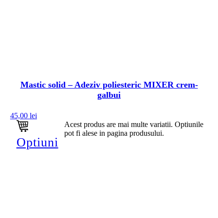
Mastic solid – Adeziv poliesteric MIXER crem-
galbui
45,00
lei
Acest produs are mai multe variatii. Optiunile
pot fi alese in pagina produsului.
Optiuni