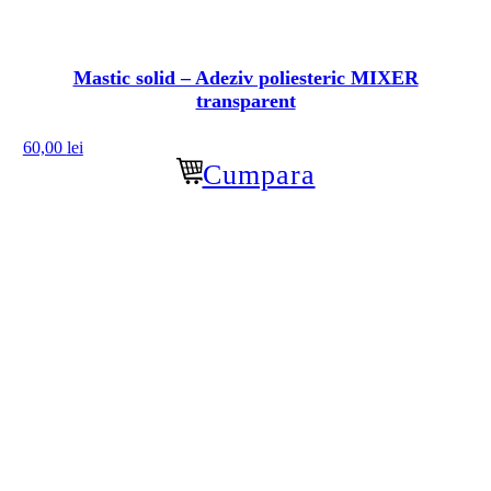
Mastic solid – Adeziv poliesteric MIXER
transparent
60,00
lei
Cumpara