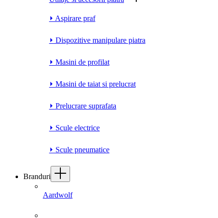
⏵ Aspirare praf
⏵ Dispozitive manipulare piatra
⏵ Masini de profilat
⏵ Masini de taiat si prelucrat
⏵ Prelucrare suprafata
⏵ Scule electrice
⏵ Scule pneumatice
Branduri
Aardwolf