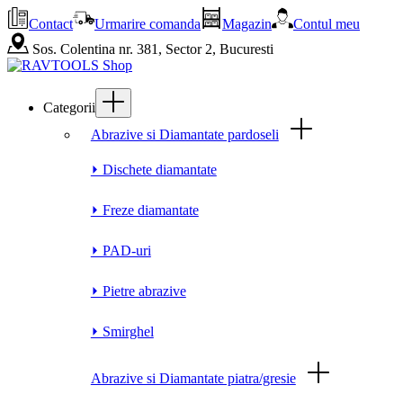
Contact
Urmarire comanda
Magazin
Contul meu
Sos. Colentina nr. 381, Sector 2, Bucuresti
Categorii
Abrazive si Diamantate pardoseli
⏵ Dischete diamantate
⏵ Freze diamantate
⏵ PAD-uri
⏵ Pietre abrazive
⏵ Smirghel
Abrazive si Diamantate piatra/gresie