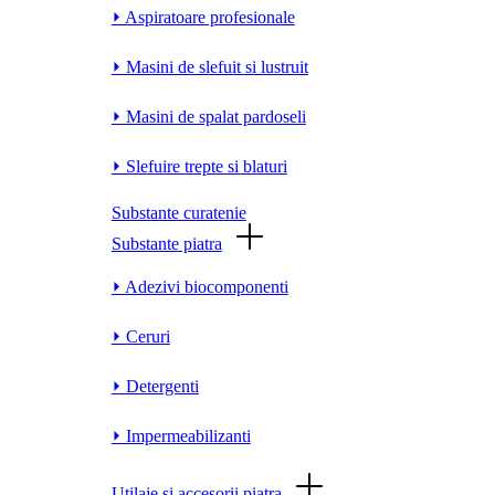
⏵ Aspiratoare profesionale
⏵ Masini de slefuit si lustruit
⏵ Masini de spalat pardoseli
⏵ Slefuire trepte si blaturi
Substante curatenie
Substante piatra
⏵ Adezivi biocomponenti
⏵ Ceruri
⏵ Detergenti
⏵ Impermeabilizanti
Utilaje si accesorii piatra