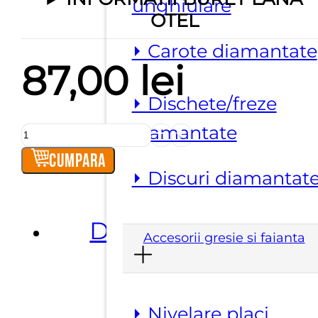
unghiulare
OTEL
⏵ Carote diamantate
87,00
lei
⏵ Dischete/freze
diamantate
Cantitate
Buret
Cumpara
⏵ Discuri diamantat
lana
otel
Descriere
Accesorii gresie si faianta
⏵ Nivelare placi