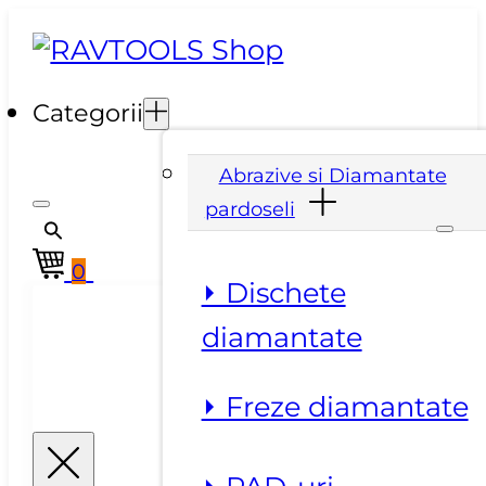
Categorii
Abrazive si Diamantate
pardoseli
0
⏵ Dischete
diamantate
⏵ Freze diamantate