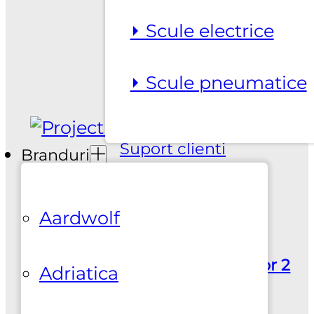
⏵ Scule electrice
⏵ Scule pneumatice
Suport clienti
Branduri
+0737925412
Aardwolf
Adresa
Sos. Colentina nr. 381, Sector 2
Adriatica
Bucuresti | 0100100