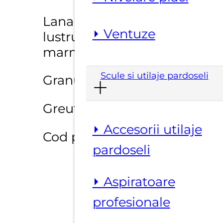
Lana otel pentru
⏵ Ventuze
lustruirea si curatarea
marmurei si granitului
Scule si utilaje pardoseli
Granulatie : fina
Greutate : 2,5 Kg
⏵ Accesorii utilaje
Cod produs: R0010
pardoseli
⏵ Aspiratoare
profesionale