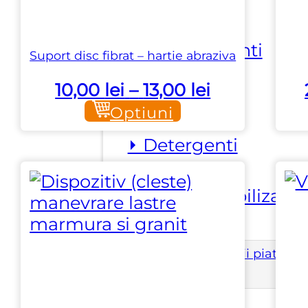
⏵ Adezivi
biocomponenti
Suport disc fibrat – hartie abraziva
Interval
10,00
lei
–
13,00
lei
⏵ Ceruri
de
Optiuni
prețuri:
⏵ Detergenti
10,00 lei
până
⏵ Impermeabilizanti
la
13,00 lei
Utilaje si accesorii piatra