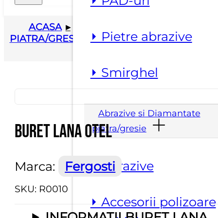
⏵ PAD-uri
ACASA
▸
ABRAZIVE SI DIAMANTATE
⏵ Pietre abrazive
PIATRA/GRESIE
▸
ABRAZIVE
▸
BURET LAN
OTEL
⏵ Smirghel
Abrazive si Diamantate
Buret lana otel
piatra/gresie
⏵ Abrazive
Marca:
Fergosti
SKU:
R0010
⏵ Accesorii polizoare
INFORMATII BURET LANA