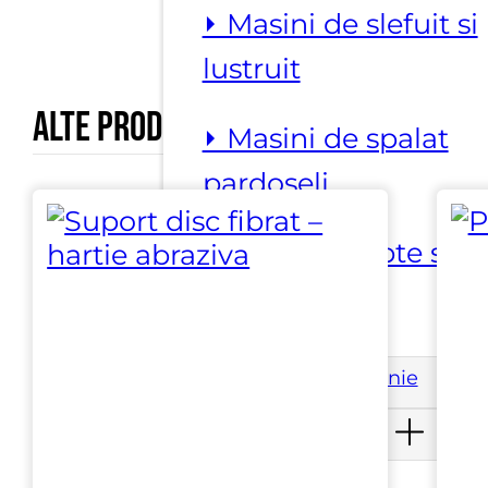
⏵ Masini de slefuit si
lustruit
Alte produse marca
Fergosti
⏵ Masini de spalat
pardoseli
⏵ Slefuire trepte si
blaturi
Substante curatenie
Substante piatra