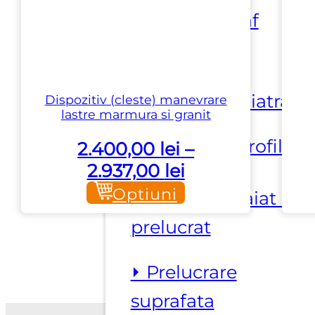
⏵ Aspirare praf
⏵ Dispozitive
manipulare piatra
Dispozitiv (cleste) manevrare
lastre marmura si granit
⏵ Masini de profilat
2.400,00
lei
–
Interval
2.937,00
lei
de
Optiuni
⏵ Masini de taiat si
prețuri:
prelucrat
2.400,00 lei
până
⏵ Prelucrare
la
suprafata
2.937,00 lei