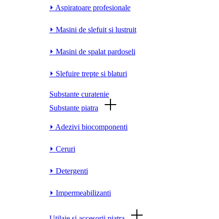
⏵ Aspiratoare profesionale
⏵ Masini de slefuit si lustruit
⏵ Masini de spalat pardoseli
⏵ Slefuire trepte si blaturi
Substante curatenie
Substante piatra
⏵ Adezivi biocomponenti
⏵ Ceruri
⏵ Detergenti
⏵ Impermeabilizanti
Utilaje si accesorii piatra