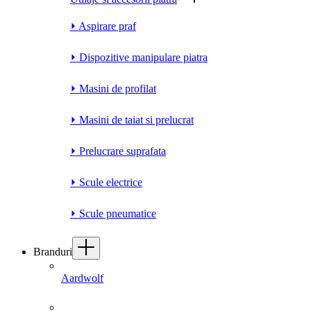
⏵ Aspirare praf
⏵ Dispozitive manipulare piatra
⏵ Masini de profilat
⏵ Masini de taiat si prelucrat
⏵ Prelucrare suprafata
⏵ Scule electrice
⏵ Scule pneumatice
Branduri
Aardwolf