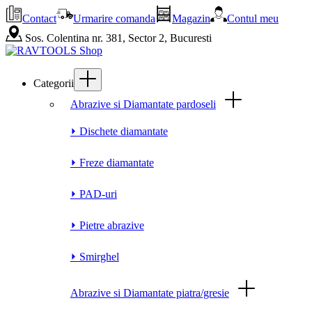
Contact
Urmarire comanda
Magazin
Contul meu
Sos. Colentina nr. 381, Sector 2, Bucuresti
Categorii
Abrazive si Diamantate pardoseli
⏵ Dischete diamantate
⏵ Freze diamantate
⏵ PAD-uri
⏵ Pietre abrazive
⏵ Smirghel
Abrazive si Diamantate piatra/gresie