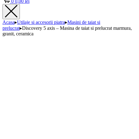
0
0,00
lei
Acasa
▸
Utilaje si accesorii piatra
▸
Masini de taiat si
prelucrat
▸
Discovery 5 axis – Masina de taiat si prelucrat marmura,
granit, ceramica