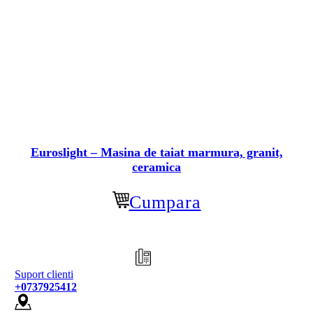
Euroslight – Masina de taiat marmura, granit,
ceramica
Cumpara
Suport clienti
+0737925412