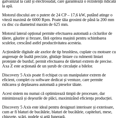
galvanizat la cald și electrosudat, care garantează o rezistență ridicată
la apă.
Motorul discului are o putere de 24 CP – 17,6 kW, putând atinge o
viteză maximă de 6000 Rpm. Poate tăia grosimi de până la 200 mm
cu disc cu diametrul maxim de 625 mm.
Motorul lateral opțional permite efectuarea automată a ciclurilor de
tăiere, găurire și frezare, fără oprirea mașinii pentru schimbarea
sculelor, crescând astfel productivitatea acesteia.
Acționările digitale ale axelor de tip brushless, cuplate cu motoare cu
angrenaje de înaltă precizie, ghidaje liniare cu rulmenti liniari
protejate de burduf, permit efectuarea de tăieturi extrem de precise.
Axa Z este acționată de un șurub de circulație a bilelor.
Discovery 5 Axis poate fi echipat cu un manipulator extrem de
eficient, complet cu software dedicat și ventuze, care permite
ridicarea și deplasarea automată a pieselor tăiate.
Acest sistem nu numai că optimizează timpii de procesare, dar
minimizează și deșeurile de plăci, maximizând eficiența producției.
Discovery 5 Axis este ideal pentru designuri interioare și exterioare,
cum ar fi blaturi de bucătărie, blaturi de bucătărie, capiteluri, mese,
chiuvete, scări, podele și artă funerară.